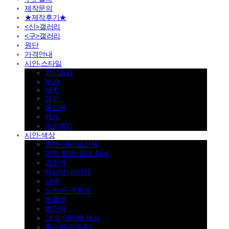
제작문의
★제작후기★
<신>갤러리
<구>갤러리
원단
가격안내
시안-스타일
유니폼큐
MLB
NPB
점퍼
풀오버
하계
바람막이
시안-색상
흰색~아이보리색
연한 회색~짙은 회색
검정색
하늘색~파란색
남색
노란색~주황색
분홍색
빨간색
그 외 다양한 색상
특수컬러(승화)