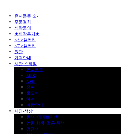
유니폼큐 소개
주문절차
제작문의
★제작후기★
<신>갤러리
<구>갤러리
원단
가격안내
시안-스타일
유니폼큐
MLB
NPB
점퍼
풀오버
하계
바람막이
시안-색상
흰색~아이보리색
연한 회색~짙은 회색
검정색