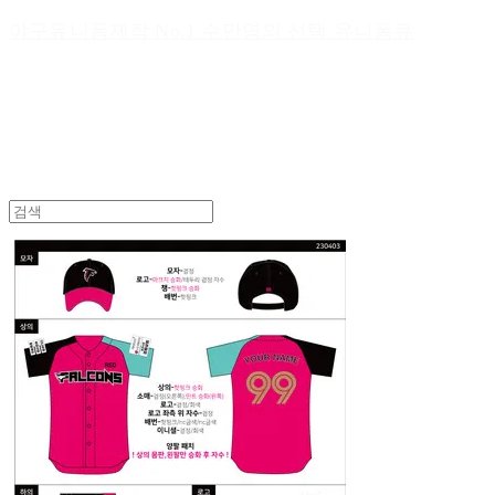
야구유니폼제작 No.1 수만명의 선택 유니폼큐