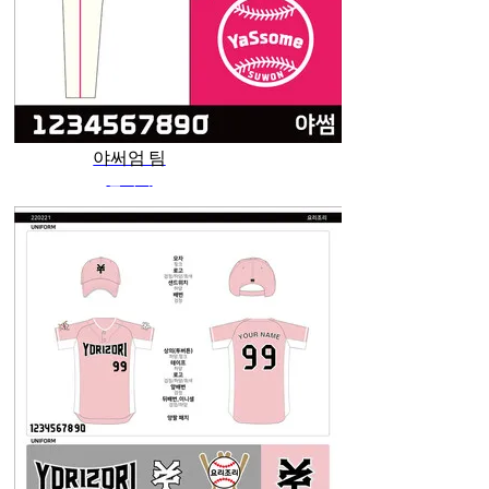
야써엄 팀
관리자