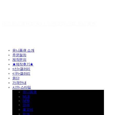
야구유니폼제작 No.1 수만명의 선택 유니폼큐
유니폼큐 소개
주문절차
제작문의
★제작후기★
<신>갤러리
<구>갤러리
원단
가격안내
시안-스타일
유니폼큐
MLB
NPB
점퍼
풀오버
하계