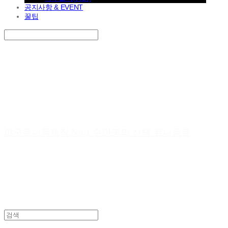
공지사항 & EVENT
꿀팁
Search
검색
Log In
로그인
Cart
장바구니
야구유니폼제작 No.1 수만명의 선택 유니폼큐