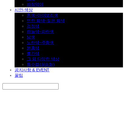
바람막이
시안-색상
흰색~아이보리색
연한 회색~짙은 회색
검정색
하늘색~파란색
남색
노란색~주황색
분홍색
빨간색
그 외 다양한 색상
특수컬러(승화)
공지사항 & EVENT
꿀팁
Search
검색
Log In
로그인
Cart
장바구니