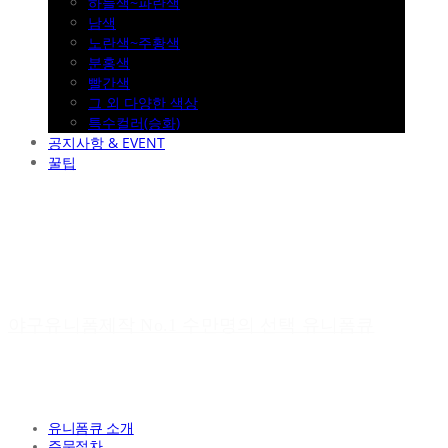
하늘색~파란색
남색
노란색~주황색
분홍색
빨간색
그 외 다양한 색상
특수컬러(승화)
공지사항 & EVENT
꿀팁
야구유니폼제작 No.1 수만명의 선택 유니폼큐
유니폼큐 소개
주문절차