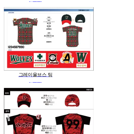
그레이울브스 팀
관리자