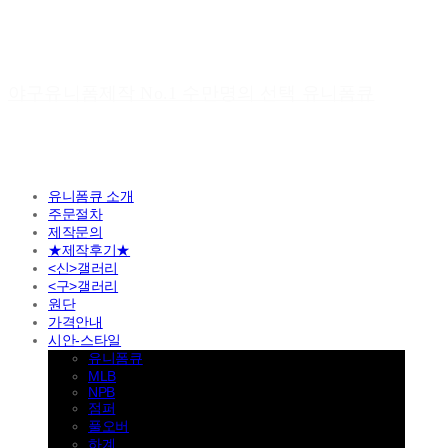
야구유니폼제작 No.1 수만명의 선택 유니폼큐
유니폼큐 소개
주문절차
제작문의
★제작후기★
<신>갤러리
<구>갤러리
원단
가격안내
시안-스타일
유니폼큐
MLB
NPB
점퍼
풀오버
하계