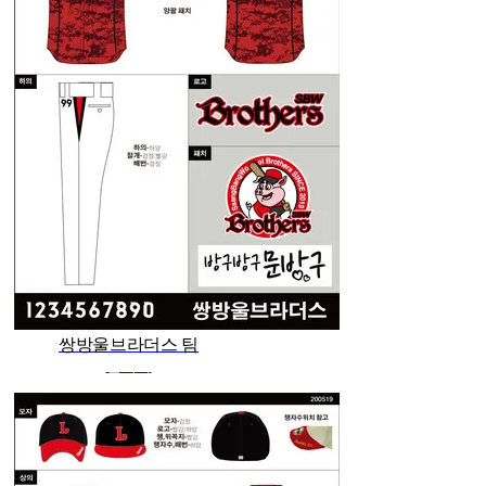
쌍방울브라더스 팀
관리자