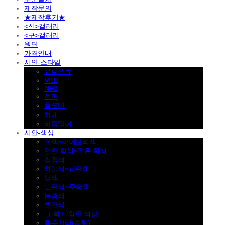
제작문의
★제작후기★
<신>갤러리
<구>갤러리
원단
가격안내
시안-스타일
유니폼큐
MLB
NPB
점퍼
풀오버
하계
바람막이
시안-색상
흰색~아이보리색
연한 회색~짙은 회색
검정색
하늘색~파란색
남색
노란색~주황색
분홍색
빨간색
그 외 다양한 색상
특수컬러(승화)