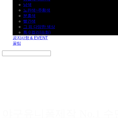
남색
노란색~주황색
분홍색
빨간색
그 외 다양한 색상
특수컬러(승화)
공지사항 & EVENT
꿀팁
Search
검색
Log In
로그인
Cart
장바구니
야구유니폼제작 No.1 