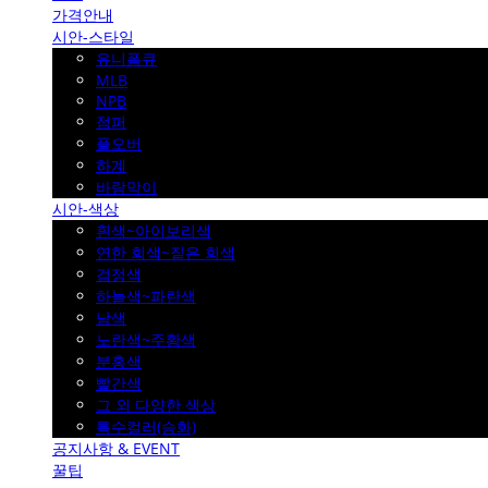
가격안내
시안-스타일
유니폼큐
MLB
NPB
점퍼
풀오버
하계
바람막이
시안-색상
흰색~아이보리색
연한 회색~짙은 회색
검정색
하늘색~파란색
남색
노란색~주황색
분홍색
빨간색
그 외 다양한 색상
특수컬러(승화)
공지사항 & EVENT
꿀팁