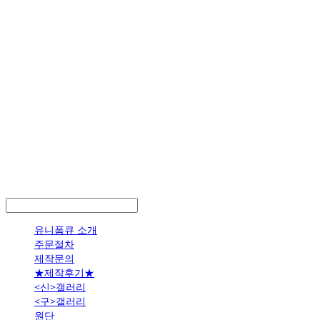
LOG IN
로그인
유니폼큐 소개
주문절차
제작문의
★제작후기★
<신>갤러리
<구>갤러리
원단