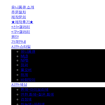
유니폼큐 소개
주문절차
제작문의
★제작후기★
<신>갤러리
<구>갤러리
원단
가격안내
시안-스타일
유니폼큐
MLB
NPB
점퍼
풀오버
하계
바람막이
시안-색상
흰색~아이보리색
연한 회색~짙은 회색
검정색
하늘색~파란색