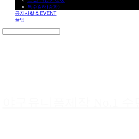
그 외 다양한 색상
특수컬러(승화)
공지사항 & EVENT
꿀팁
Search
검색
Log In
로그인
Cart
장바구니
야구유니폼제작 No.1 