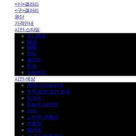
<신>갤러리
<구>갤러리
원단
가격안내
시안-스타일
유니폼큐
MLB
NPB
점퍼
풀오버
하계
바람막이
시안-색상
흰색~아이보리색
연한 회색~짙은 회색
검정색
하늘색~파란색
남색
노란색~주황색
분홍색
빨간색