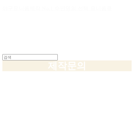
야구유니폼제작 No.1 수만명의 선택 유니폼큐
제작문의