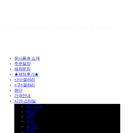
야구유니폼제작 No.1 수만명의 선택 유니폼큐
유니폼큐 소개
주문절차
제작문의
★제작후기★
<신>갤러리
<구>갤러리
원단
가격안내
시안-스타일
유니폼큐
MLB
NPB
점퍼
풀오버
하계