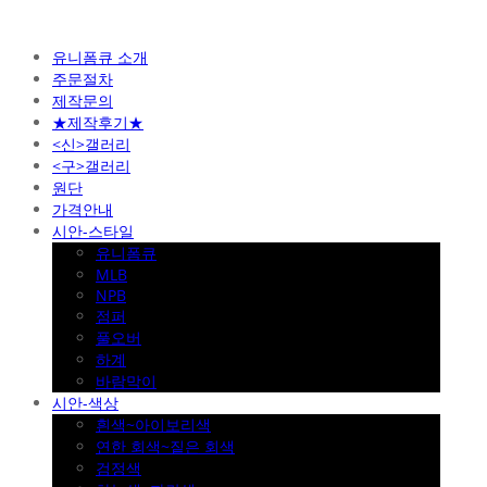
유니폼큐 소개
주문절차
제작문의
★제작후기★
<신>갤러리
<구>갤러리
원단
가격안내
시안-스타일
유니폼큐
MLB
NPB
점퍼
풀오버
하계
바람막이
시안-색상
흰색~아이보리색
연한 회색~짙은 회색
검정색