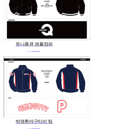
유니폼큐 샘플점퍼
관리자
박명환야구티비 팀
관리자