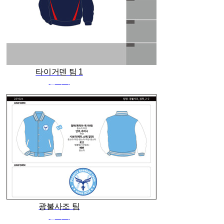
타이거덴 팀 1
관리자
광불사조 팀
관리자