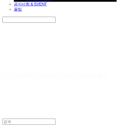
공지사항 & EVENT
꿀팁
Search
검색
Log In
로그인
Cart
장바구니
야구유니폼제작 No.1 수만명의 선택 유니폼큐