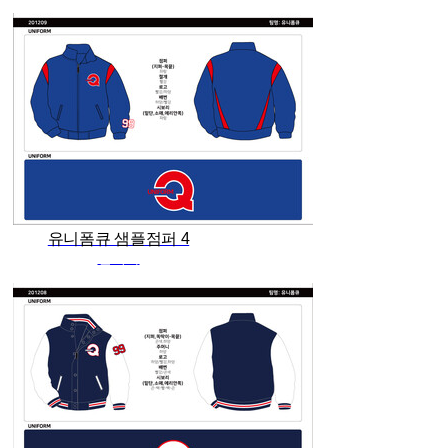
유니폼큐 샘플점퍼 4
관리자