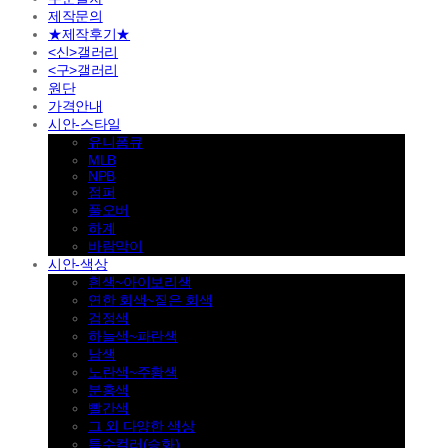
제작문의
★제작후기★
<신>갤러리
<구>갤러리
원단
가격안내
시안-스타일
유니폼큐
MLB
NPB
점퍼
풀오버
하계
바람막이
시안-색상
흰색~아이보리색
연한 회색~짙은 회색
검정색
하늘색~파란색
남색
노란색~주황색
분홍색
빨간색
그 외 다양한 색상
특수컬러(승화)