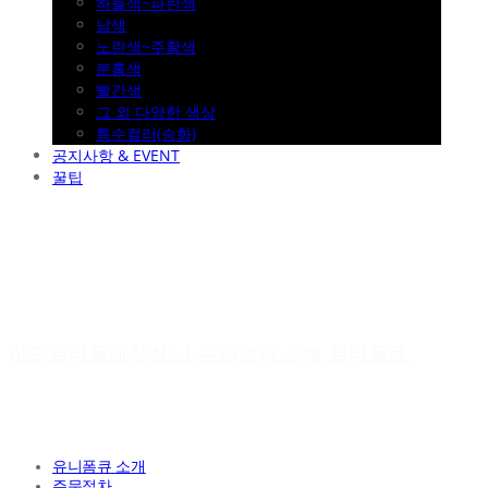
하늘색~파란색
남색
노란색~주황색
분홍색
빨간색
그 외 다양한 색상
특수컬러(승화)
공지사항 & EVENT
꿀팁
야구유니폼제작 No.1 수만명의 선택 유니폼큐
유니폼큐 소개
주문절차