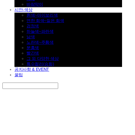
바람막이
시안-색상
흰색~아이보리색
연한 회색~짙은 회색
검정색
하늘색~파란색
남색
노란색~주황색
분홍색
빨간색
그 외 다양한 색상
특수컬러(승화)
공지사항 & EVENT
꿀팁
Search
검색
Log In
로그인
Cart
장바구니