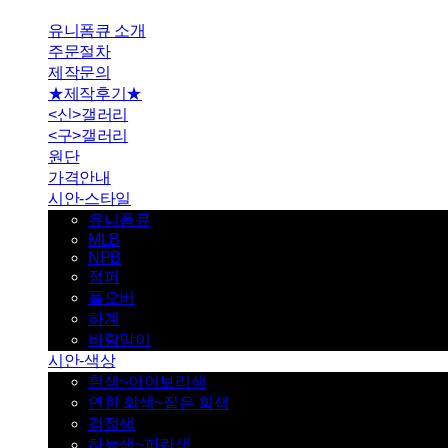
유니폼큐 소개
주문절차
제작문의
★제작후기★
<신>갤러리
<구>갤러리
원단
가격안내
시안-스타일
유니폼큐
MLB
NPB
점퍼
풀오버
하계
바람막이
시안-색상
흰색~아이보리색
연한 회색~짙은 회색
검정색
하늘색~파란색