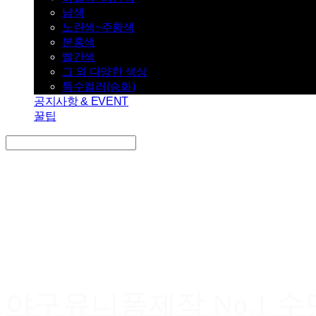
남색
노란색~주황색
분홍색
빨간색
그 외 다양한 색상
특수컬러(승화)
공지사항 & EVENT
꿀팁
Search
검색
Log In
로그인
Cart
장바구니
야구유니폼제작 No.1 