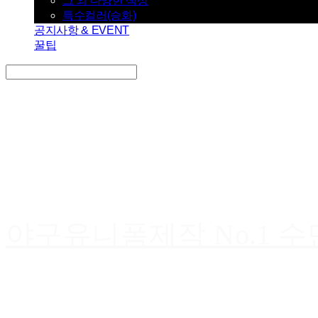
그 외 다양한 색상
특수컬러(승화)
공지사항 & EVENT
꿀팁
Search
검색
Log In
로그인
Cart
장바구니
야구유니폼제작 No.1 