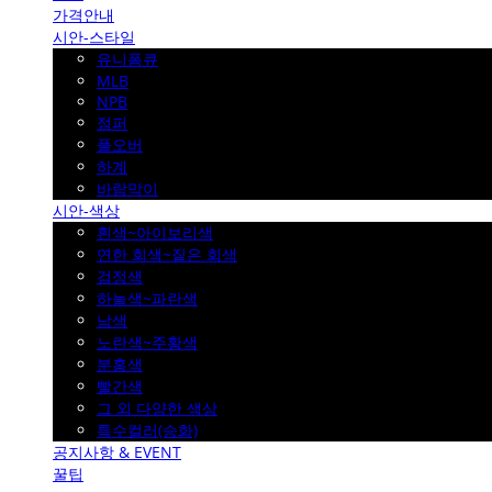
가격안내
시안-스타일
유니폼큐
MLB
NPB
점퍼
풀오버
하계
바람막이
시안-색상
흰색~아이보리색
연한 회색~짙은 회색
검정색
하늘색~파란색
남색
노란색~주황색
분홍색
빨간색
그 외 다양한 색상
특수컬러(승화)
공지사항 & EVENT
꿀팁