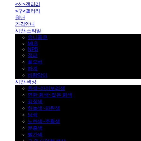
<신>갤러리
<구>갤러리
원단
가격안내
시안-스타일
유니폼큐
MLB
NPB
점퍼
풀오버
하계
바람막이
시안-색상
흰색~아이보리색
연한 회색~짙은 회색
검정색
하늘색~파란색
남색
노란색~주황색
분홍색
빨간색