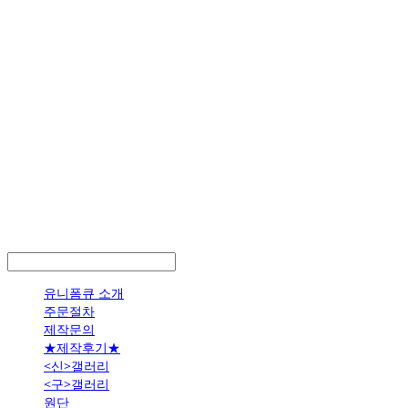
LOG IN
로그인
유니폼큐 소개
주문절차
제작문의
★제작후기★
<신>갤러리
<구>갤러리
원단