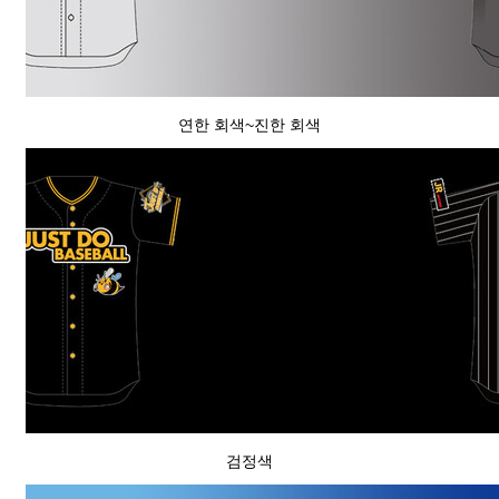
연한 회색~진한 회색
검정색