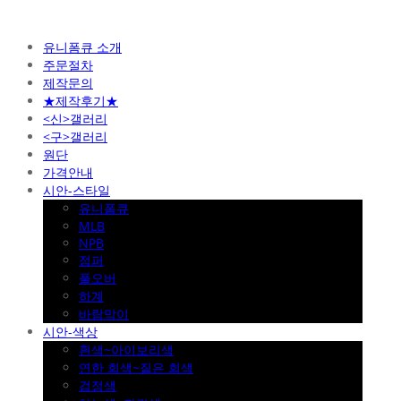
유니폼큐 소개
주문절차
제작문의
★제작후기★
<신>갤러리
<구>갤러리
원단
가격안내
시안-스타일
유니폼큐
MLB
NPB
점퍼
풀오버
하계
바람막이
시안-색상
흰색~아이보리색
연한 회색~짙은 회색
검정색