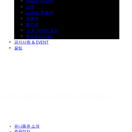
하늘색~파란색
남색
노란색~주황색
분홍색
빨간색
그 외 다양한 색상
특수컬러(승화)
공지사항 & EVENT
꿀팁
야구유니폼제작 No.1 수만명의 선택 유니폼큐
유니폼큐 소개
주문절차