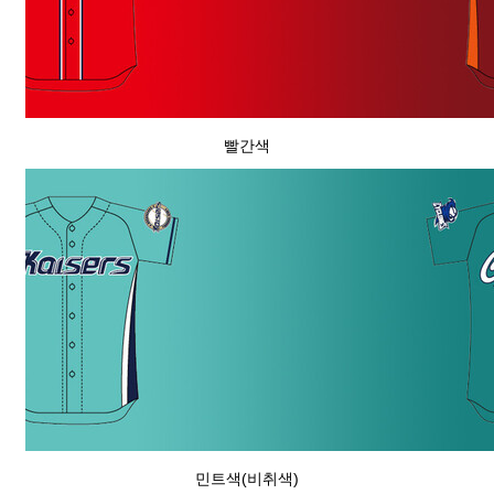
빨간색
민트색(비취색)