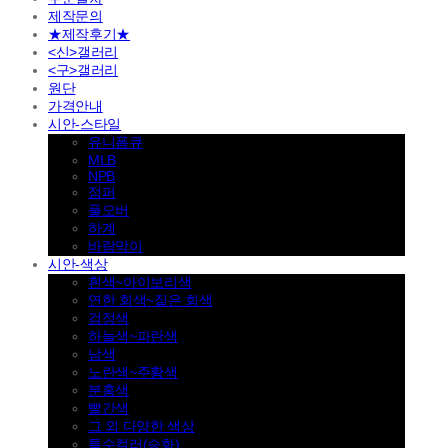
제작문의
★제작후기★
<신>갤러리
<구>갤러리
원단
가격안내
시안-스타일
유니폼큐
MLB
NPB
점퍼
풀오버
하계
바람막이
시안-색상
흰색~아이보리색
연한 회색~짙은 회색
검정색
하늘색~파란색
남색
노란색~주황색
분홍색
빨간색
그 외 다양한 색상
특수컬러(승화)