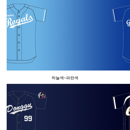
하늘색~파란색