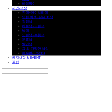
바람막이
시안-색상
흰색~아이보리색
연한 회색~짙은 회색
검정색
하늘색~파란색
남색
노란색~주황색
분홍색
빨간색
그 외 다양한 색상
특수컬러(승화)
공지사항 & EVENT
꿀팁
Search
검색
Log In
로그인
Cart
장바구니