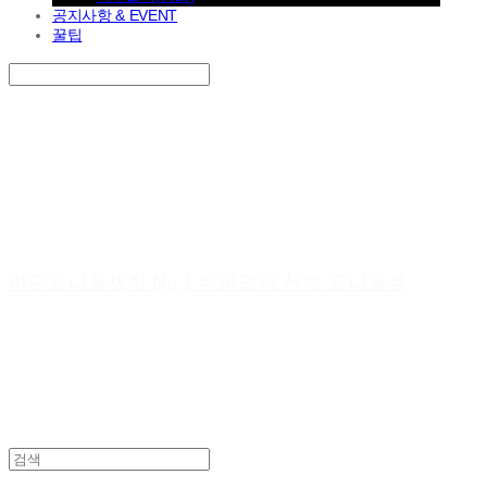
공지사항 & EVENT
꿀팁
Search
검색
Log In
로그인
Cart
장바구니
야구유니폼제작 No.1 수만명의 선택 유니폼큐