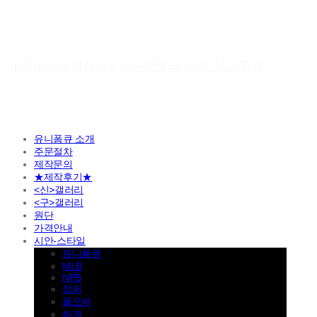
야구유니폼제작 No.1 수만명의 선택 유니폼큐
유니폼큐 소개
주문절차
제작문의
★제작후기★
<신>갤러리
<구>갤러리
원단
가격안내
시안-스타일
유니폼큐
MLB
NPB
점퍼
풀오버
하계