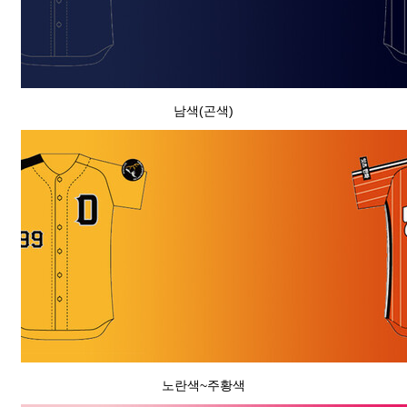
남색(곤색)
노란색~주황색