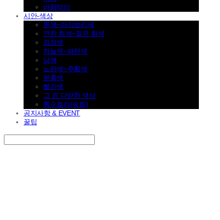
바람막이
시안-색상
흰색~아이보리색
연한 회색~짙은 회색
검정색
하늘색~파란색
남색
노란색~주황색
분홍색
빨간색
그 외 다양한 색상
특수컬러(승화)
공지사항 & EVENT
꿀팁
Search
검색
Log In
로그인
Cart
장바구니