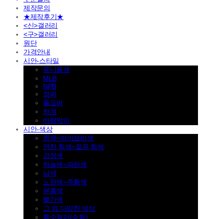
제작문의
★제작후기★
<신>갤러리
<구>갤러리
원단
가격안내
시안-스타일
유니폼큐
MLB
NPB
점퍼
풀오버
하계
바람막이
시안-색상
흰색~아이보리색
연한 회색~짙은 회색
검정색
하늘색~파란색
남색
노란색~주황색
분홍색
빨간색
그 외 다양한 색상
특수컬러(승화)