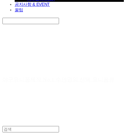
공지사항 & EVENT
꿀팁
Search
검색
Log In
로그인
Cart
장바구니
야구유니폼제작 No.1 수만명의 선택 유니폼큐