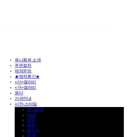
야구유니폼제작 No.1 수만명의 선택 유니폼큐
유니폼큐 소개
주문절차
제작문의
★제작후기★
<신>갤러리
<구>갤러리
원단
가격안내
시안-스타일
유니폼큐
MLB
NPB
점퍼
풀오버
하계