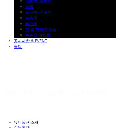
하늘색~파란색
남색
노란색~주황색
분홍색
빨간색
그 외 다양한 색상
특수컬러(승화)
공지사항 & EVENT
꿀팁
야구유니폼제작 No.1 수만명의 선택 유니폼큐
유니폼큐 소개
주문절차