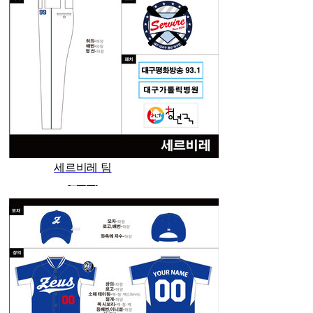
세르비레 팀
관리자