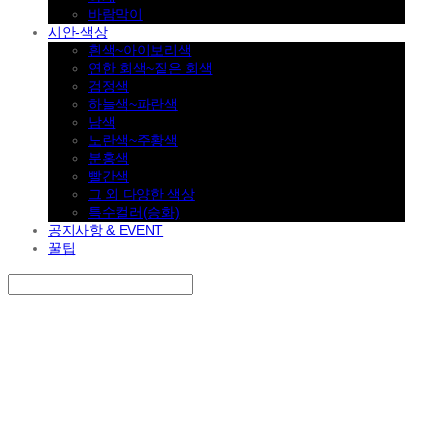
바람막이
시안-색상
흰색~아이보리색
연한 회색~짙은 회색
검정색
하늘색~파란색
남색
노란색~주황색
분홍색
빨간색
그 외 다양한 색상
특수컬러(승화)
공지사항 & EVENT
꿀팁
Search
검색
Log In
로그인
Cart
장바구니