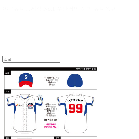
야구유니폼제작 No.1 수만명의 선택 유니폼큐