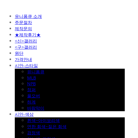
유니폼큐 소개
주문절차
제작문의
★제작후기★
<신>갤러리
<구>갤러리
원단
가격안내
시안-스타일
유니폼큐
MLB
NPB
점퍼
풀오버
하계
바람막이
시안-색상
흰색~아이보리색
연한 회색~짙은 회색
검정색