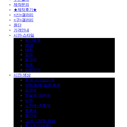
제작문의
★제작후기★
<신>갤러리
<구>갤러리
원단
가격안내
시안-스타일
유니폼큐
MLB
NPB
점퍼
풀오버
하계
바람막이
시안-색상
흰색~아이보리색
연한 회색~짙은 회색
검정색
하늘색~파란색
남색
노란색~주황색
분홍색
빨간색
그 외 다양한 색상
특수컬러(승화)