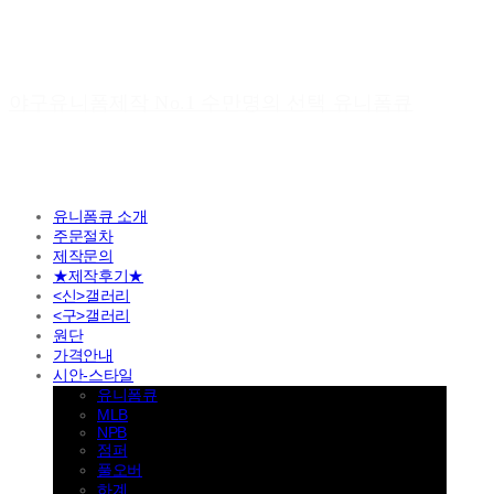
야구유니폼제작 No.1 수만명의 선택 유니폼큐
유니폼큐 소개
주문절차
제작문의
★제작후기★
<신>갤러리
<구>갤러리
원단
가격안내
시안-스타일
유니폼큐
MLB
NPB
점퍼
풀오버
하계