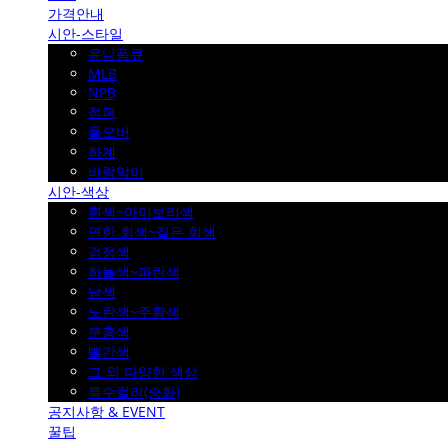
가격안내
시안-스타일
유니폼큐
MLB
NPB
점퍼
풀오버
하계
바람막이
시안-색상
흰색~아이보리색
연한 회색~짙은 회색
검정색
하늘색~파란색
남색
노란색~주황색
분홍색
빨간색
그 외 다양한 색상
특수컬러(승화)
공지사항 & EVENT
꿀팁