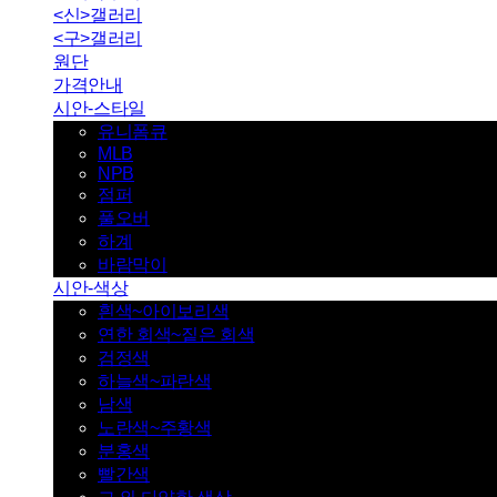
<신>갤러리
<구>갤러리
원단
가격안내
시안-스타일
유니폼큐
MLB
NPB
점퍼
풀오버
하계
바람막이
시안-색상
흰색~아이보리색
연한 회색~짙은 회색
검정색
하늘색~파란색
남색
노란색~주황색
분홍색
빨간색