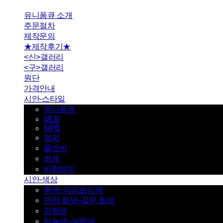
유니폼큐 소개
주문절차
제작문의
★제작후기★
<신>갤러리
<구>갤러리
원단
가격안내
시안-스타일
유니폼큐
MLB
NPB
점퍼
풀오버
하계
바람막이
시안-색상
흰색~아이보리색
연한 회색~짙은 회색
검정색
하늘색~파란색