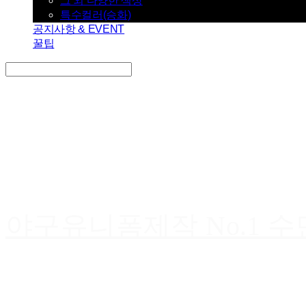
그 외 다양한 색상
특수컬러(승화)
공지사항 & EVENT
꿀팁
Search
검색
Log In
로그인
Cart
장바구니
야구유니폼제작 No.1 