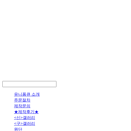
LOG IN
로그인
유니폼큐 소개
주문절차
제작문의
★제작후기★
<신>갤러리
<구>갤러리
원단