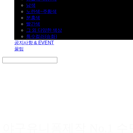
남색
노란색~주황색
분홍색
빨간색
그 외 다양한 색상
특수컬러(승화)
공지사항 & EVENT
꿀팁
Search
검색
Log In
로그인
Cart
장바구니
야구유니폼제작 No.1 