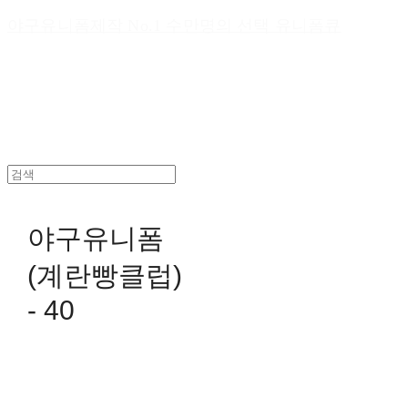
야구유니폼제작 No.1 수만명의 선택 유니폼큐
야구유니폼
(계란빵클럽)
- 40
0원