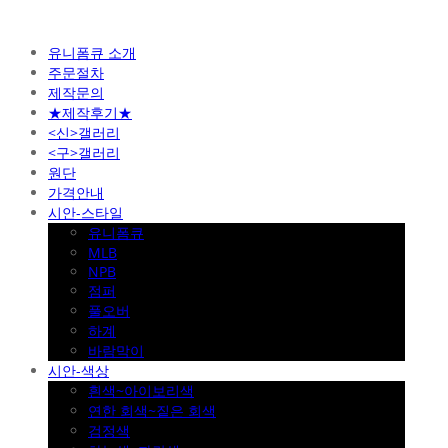
유니폼큐 소개
주문절차
제작문의
★제작후기★
<신>갤러리
<구>갤러리
원단
가격안내
시안-스타일
유니폼큐
MLB
NPB
점퍼
풀오버
하계
바람막이
시안-색상
흰색~아이보리색
연한 회색~짙은 회색
검정색