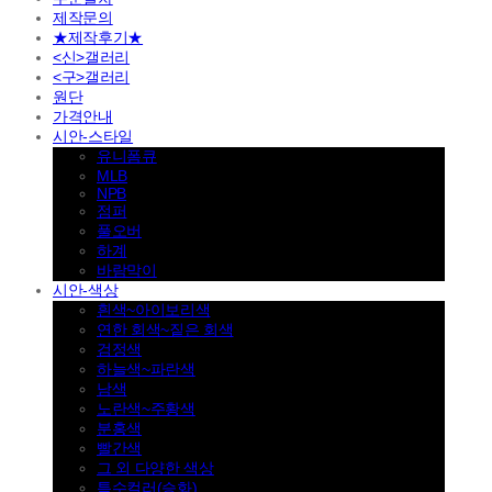
제작문의
★제작후기★
<신>갤러리
<구>갤러리
원단
가격안내
시안-스타일
유니폼큐
MLB
NPB
점퍼
풀오버
하계
바람막이
시안-색상
흰색~아이보리색
연한 회색~짙은 회색
검정색
하늘색~파란색
남색
노란색~주황색
분홍색
빨간색
그 외 다양한 색상
특수컬러(승화)