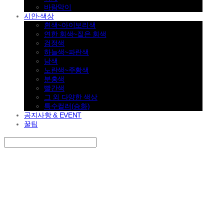
바람막이
시안-색상
흰색~아이보리색
연한 회색~짙은 회색
검정색
하늘색~파란색
남색
노란색~주황색
분홍색
빨간색
그 외 다양한 색상
특수컬러(승화)
공지사항 & EVENT
꿀팁
Search
검색
Log In
로그인
Cart
장바구니