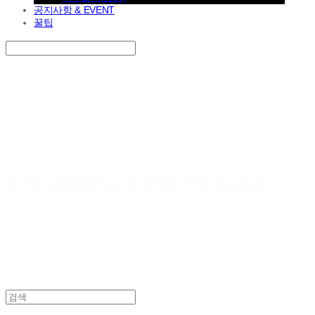
공지사항 & EVENT
꿀팁
Search
검색
Log In
로그인
Cart
장바구니
야구유니폼제작 No.1 수만명의 선택 유니폼큐