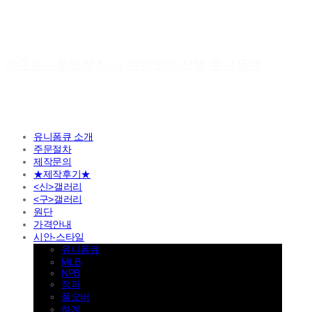
야구유니폼제작 No.1 수만명의 선택 유니폼큐
유니폼큐 소개
주문절차
제작문의
★제작후기★
<신>갤러리
<구>갤러리
원단
가격안내
시안-스타일
유니폼큐
MLB
NPB
점퍼
풀오버
하계