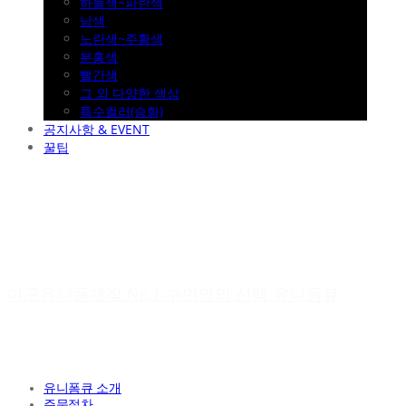
하늘색~파란색
남색
노란색~주황색
분홍색
빨간색
그 외 다양한 색상
특수컬러(승화)
공지사항 & EVENT
꿀팁
야구유니폼제작 No.1 수만명의 선택 유니폼큐
유니폼큐 소개
주문절차