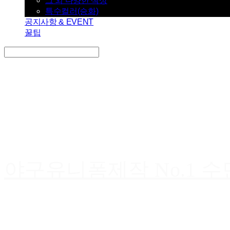
그 외 다양한 색상
특수컬러(승화)
공지사항 & EVENT
꿀팁
Search
검색
Log In
로그인
Cart
장바구니
야구유니폼제작 No.1 