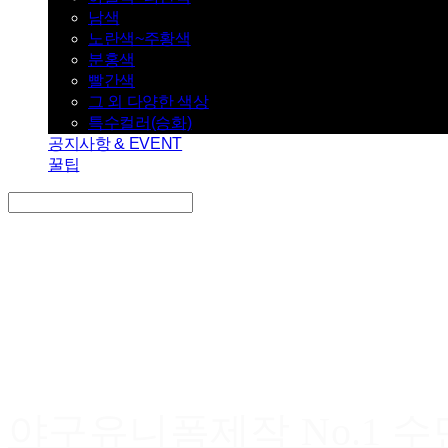
남색
노란색~주황색
분홍색
빨간색
그 외 다양한 색상
특수컬러(승화)
공지사항 & EVENT
꿀팁
Search
검색
Log In
로그인
Cart
장바구니
야구유니폼제작 No.1 