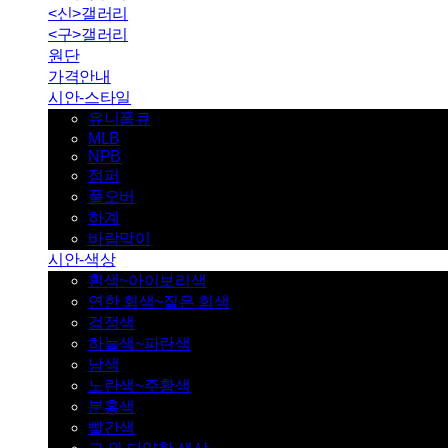
<신>갤러리
<구>갤러리
원단
가격안내
시안-스타일
유니폼큐
MLB
NPB
점퍼
풀오버
하계
바람막이
시안-색상
흰색~아이보리색
연한 회색~짙은 회색
검정색
하늘색~파란색
남색
노란색~주황색
분홍색
빨간색