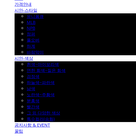
가격안내
시안-스타일
유니폼큐
MLB
NPB
점퍼
풀오버
하계
바람막이
시안-색상
흰색~아이보리색
연한 회색~짙은 회색
검정색
하늘색~파란색
남색
노란색~주황색
분홍색
빨간색
그 외 다양한 색상
특수컬러(승화)
공지사항 & EVENT
꿀팁