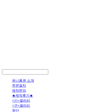
LOG IN
로그인
유니폼큐 소개
주문절차
제작문의
★제작후기★
<신>갤러리
<구>갤러리
원단