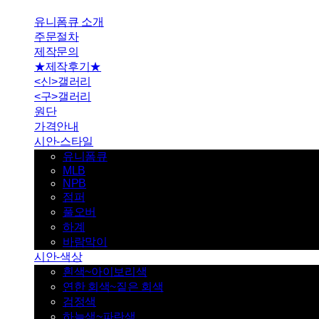
유니폼큐 소개
주문절차
제작문의
★제작후기★
<신>갤러리
<구>갤러리
원단
가격안내
시안-스타일
유니폼큐
MLB
NPB
점퍼
풀오버
하계
바람막이
시안-색상
흰색~아이보리색
연한 회색~짙은 회색
검정색
하늘색~파란색