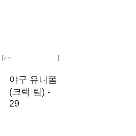
야구유니폼제작 No.1 수만명의 선택 유니폼큐
야구 유니폼
(크랙 팀) -
29
0원