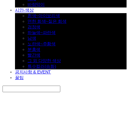
바람막이
시안-색상
흰색~아이보리색
연한 회색~짙은 회색
검정색
하늘색~파란색
남색
노란색~주황색
분홍색
빨간색
그 외 다양한 색상
특수컬러(승화)
공지사항 & EVENT
꿀팁
Search
검색
Log In
로그인
Cart
장바구니