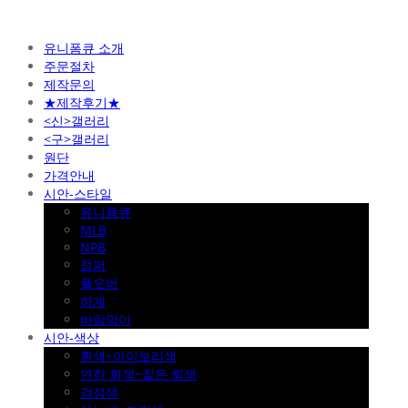
유니폼큐 소개
주문절차
제작문의
★제작후기★
<신>갤러리
<구>갤러리
원단
가격안내
시안-스타일
유니폼큐
MLB
NPB
점퍼
풀오버
하계
바람막이
시안-색상
흰색~아이보리색
연한 회색~짙은 회색
검정색