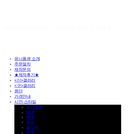
야구유니폼제작 No.1 수만명의 선택 유니폼큐
유니폼큐 소개
주문절차
제작문의
★제작후기★
<신>갤러리
<구>갤러리
원단
가격안내
시안-스타일
유니폼큐
MLB
NPB
점퍼
풀오버
하계