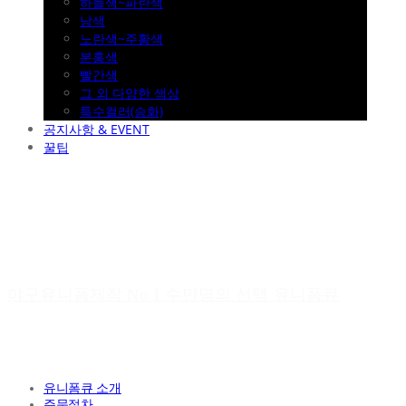
하늘색~파란색
남색
노란색~주황색
분홍색
빨간색
그 외 다양한 색상
특수컬러(승화)
공지사항 & EVENT
꿀팁
야구유니폼제작 No.1 수만명의 선택 유니폼큐
유니폼큐 소개
주문절차