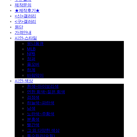
제작문의
★제작후기★
<신>갤러리
<구>갤러리
원단
가격안내
시안-스타일
유니폼큐
MLB
NPB
점퍼
풀오버
하계
바람막이
시안-색상
흰색~아이보리색
연한 회색~짙은 회색
검정색
하늘색~파란색
남색
노란색~주황색
분홍색
빨간색
그 외 다양한 색상
특수컬러(승화)