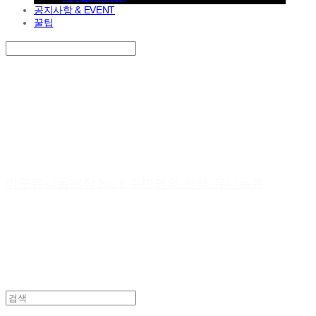
공지사항 & EVENT
꿀팁
Search
검색
Log In
로그인
Cart
장바구니
야구유니폼제작 No.1 수만명의 선택 유니폼큐