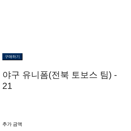
구매하기
야구 유니폼(전북 토보스 팀) -
21
0원
추가 금액