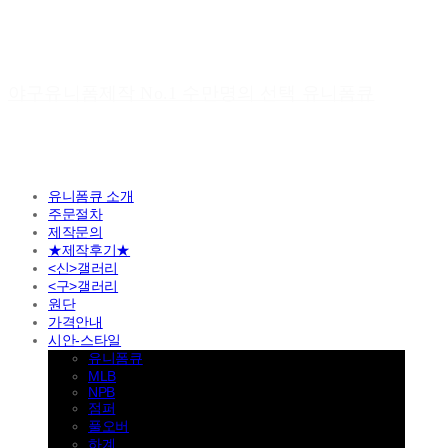
야구유니폼제작 No.1 수만명의 선택 유니폼큐
유니폼큐 소개
주문절차
제작문의
★제작후기★
<신>갤러리
<구>갤러리
원단
가격안내
시안-스타일
유니폼큐
MLB
NPB
점퍼
풀오버
하계