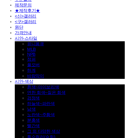
제작문의
★제작후기★
<신>갤러리
<구>갤러리
원단
가격안내
시안-스타일
유니폼큐
MLB
NPB
점퍼
풀오버
하계
바람막이
시안-색상
흰색~아이보리색
연한 회색~짙은 회색
검정색
하늘색~파란색
남색
노란색~주황색
분홍색
빨간색
그 외 다양한 색상
특수컬러(승화)