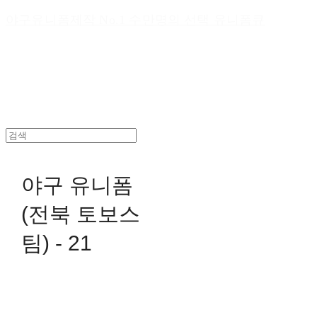
야구유니폼제작 No.1 수만명의 선택 유니폼큐
야구 유니폼
(전북 토보스
팀) - 21
0원