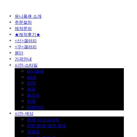
유니폼큐 소개
주문절차
제작문의
★제작후기★
<신>갤러리
<구>갤러리
원단
가격안내
시안-스타일
유니폼큐
MLB
NPB
점퍼
풀오버
하계
바람막이
시안-색상
흰색~아이보리색
연한 회색~짙은 회색
검정색