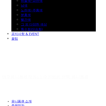
하늘색~파란색
남색
노란색~주황색
분홍색
빨간색
그 외 다양한 색상
특수컬러(승화)
공지사항 & EVENT
꿀팁
야구유니폼제작 No.1 수만명의 선택 유니폼큐
유니폼큐 소개
주문절차