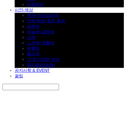
바람막이
시안-색상
흰색~아이보리색
연한 회색~짙은 회색
검정색
하늘색~파란색
남색
노란색~주황색
분홍색
빨간색
그 외 다양한 색상
특수컬러(승화)
공지사항 & EVENT
꿀팁
Search
검색
Log In
로그인
Cart
장바구니