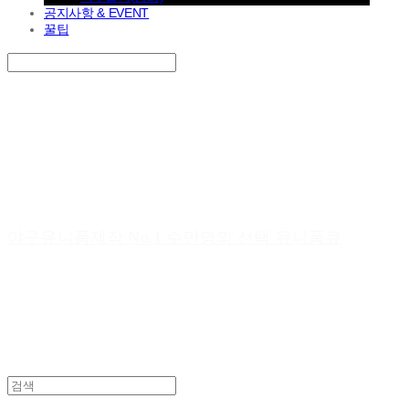
공지사항 & EVENT
꿀팁
Search
검색
Log In
로그인
Cart
장바구니
야구유니폼제작 No.1 수만명의 선택 유니폼큐