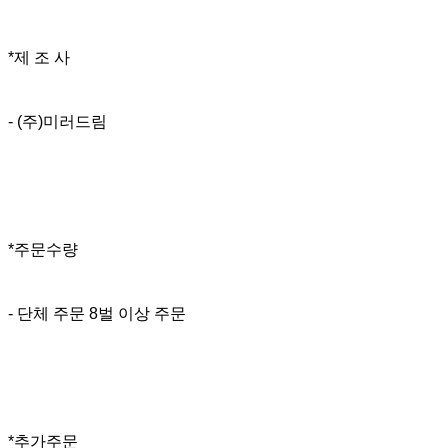
*제 조 사
- (주)미러드림
*주문수량
- 단체 주문 8벌 이상 주문
*추가주문