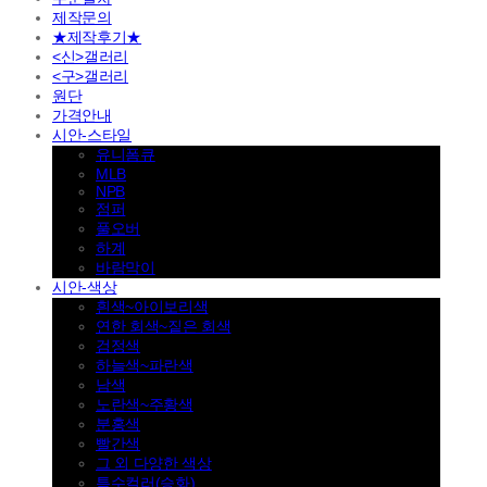
제작문의
★제작후기★
<신>갤러리
<구>갤러리
원단
가격안내
시안-스타일
유니폼큐
MLB
NPB
점퍼
풀오버
하계
바람막이
시안-색상
흰색~아이보리색
연한 회색~짙은 회색
검정색
하늘색~파란색
남색
노란색~주황색
분홍색
빨간색
그 외 다양한 색상
특수컬러(승화)