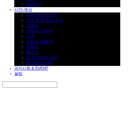
바람막이
시안-색상
흰색~아이보리색
연한 회색~짙은 회색
검정색
하늘색~파란색
남색
노란색~주황색
분홍색
빨간색
그 외 다양한 색상
특수컬러(승화)
공지사항 & EVENT
꿀팁
Search
검색
Log In
로그인
Cart
장바구니