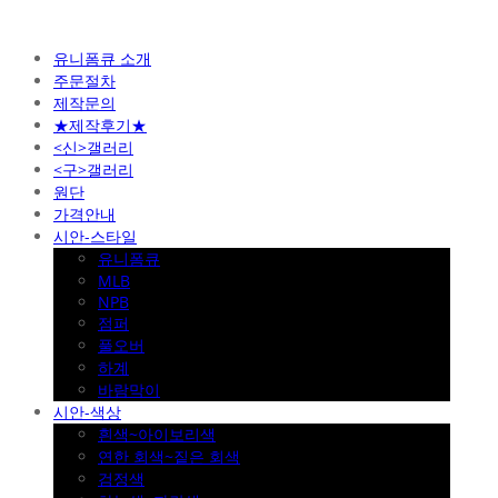
유니폼큐 소개
주문절차
제작문의
★제작후기★
<신>갤러리
<구>갤러리
원단
가격안내
시안-스타일
유니폼큐
MLB
NPB
점퍼
풀오버
하계
바람막이
시안-색상
흰색~아이보리색
연한 회색~짙은 회색
검정색