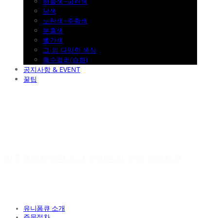
하늘색~파란색
남색
노란색~주황색
분홍색
빨간색
그 외 다양한 색상
특수컬러(승화)
공지사항 & EVENT
꿀팁
야구유니폼제작 No.1 수만명의 선택 유니폼큐
유니폼큐 소개
주문절차