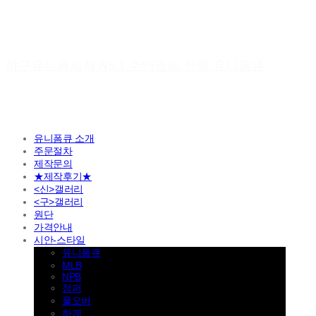
야구유니폼제작 No.1 수만명의 선택 유니폼큐
유니폼큐 소개
주문절차
제작문의
★제작후기★
<신>갤러리
<구>갤러리
원단
가격안내
시안-스타일
유니폼큐
MLB
NPB
점퍼
풀오버
하계