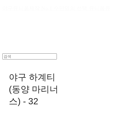
야구유니폼제작 No.1 수만명의 선택 유니폼큐
야구 하계티
(동양 마리너
스) - 32
0원