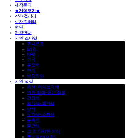
제작문의
★제작후기★
<신>갤러리
<구>갤러리
원단
가격안내
시안-스타일
유니폼큐
MLB
NPB
점퍼
풀오버
하계
바람막이
시안-색상
흰색~아이보리색
연한 회색~짙은 회색
검정색
하늘색~파란색
남색
노란색~주황색
분홍색
빨간색
그 외 다양한 색상
특수컬러(승화)