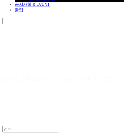
공지사항 & EVENT
꿀팁
Search
검색
Log In
로그인
Cart
장바구니
야구유니폼제작 No.1 수만명의 선택 유니폼큐