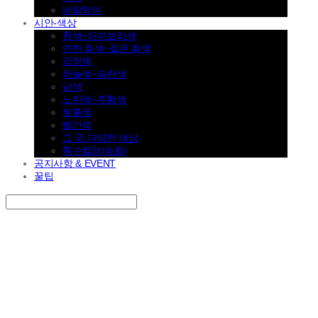
바람막이
시안-색상
흰색~아이보리색
연한 회색~짙은 회색
검정색
하늘색~파란색
남색
노란색~주황색
분홍색
빨간색
그 외 다양한 색상
특수컬러(승화)
공지사항 & EVENT
꿀팁
Search
검색
Log In
로그인
Cart
장바구니