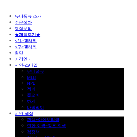
유니폼큐 소개
주문절차
제작문의
★제작후기★
<신>갤러리
<구>갤러리
원단
가격안내
시안-스타일
유니폼큐
MLB
NPB
점퍼
풀오버
하계
바람막이
시안-색상
흰색~아이보리색
연한 회색~짙은 회색
검정색