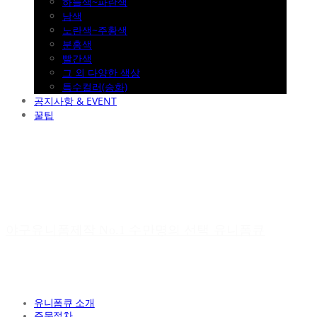
하늘색~파란색
남색
노란색~주황색
분홍색
빨간색
그 외 다양한 색상
특수컬러(승화)
공지사항 & EVENT
꿀팁
야구유니폼제작 No.1 수만명의 선택 유니폼큐
유니폼큐 소개
주문절차