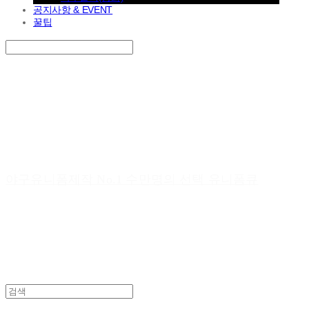
공지사항 & EVENT
꿀팁
Search
검색
Log In
로그인
Cart
장바구니
야구유니폼제작 No.1 수만명의 선택 유니폼큐