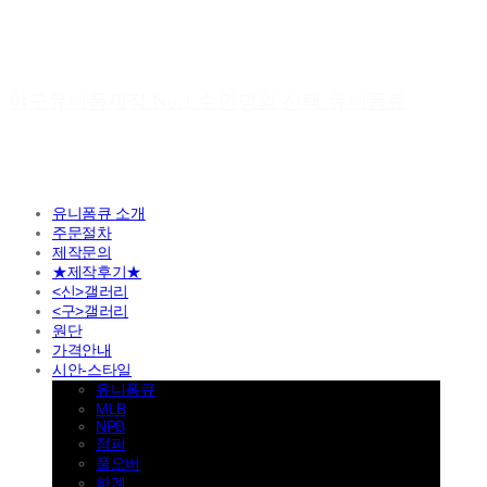
야구유니폼제작 No.1 수만명의 선택 유니폼큐
유니폼큐 소개
주문절차
제작문의
★제작후기★
<신>갤러리
<구>갤러리
원단
가격안내
시안-스타일
유니폼큐
MLB
NPB
점퍼
풀오버
하계