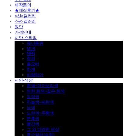
제작문의
★제작후기★
<신>갤러리
<구>갤러리
원단
가격안내
시안-스타일
유니폼큐
MLB
NPB
점퍼
풀오버
하계
바람막이
시안-색상
흰색~아이보리색
연한 회색~짙은 회색
검정색
하늘색~파란색
남색
노란색~주황색
분홍색
빨간색
그 외 다양한 색상
특수컬러(승화)