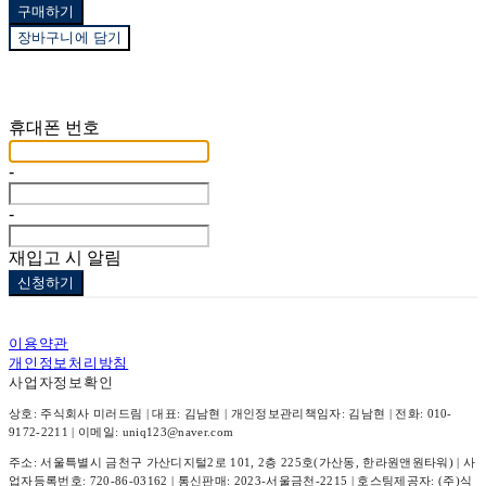
구매하기
장바구니에 담기
재입고 알림 신청
휴대폰 번호
-
-
재입고 시 알림
신청하기
이용약관
개인정보처리방침
사업자정보확인
상호: 주식회사 미러드림 | 대표: 김남현 | 개인정보관리책임자: 김남현 | 전화: 010-
9172-2211 | 이메일: uniq123@naver.com
주소: 서울특별시 금천구 가산디지털2로 101, 2층 225호(가산동, 한라원앤원타워) | 사
업자등록번호:
720-86-03162
| 통신판매:
2023-서울금천-2215
| 호스팅제공자: (주)식