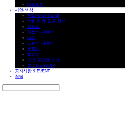
바람막이
시안-색상
흰색~아이보리색
연한 회색~짙은 회색
검정색
하늘색~파란색
남색
노란색~주황색
분홍색
빨간색
그 외 다양한 색상
특수컬러(승화)
공지사항 & EVENT
꿀팁
Search
검색
Log In
로그인
Cart
장바구니