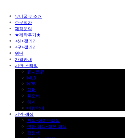
유니폼큐 소개
주문절차
제작문의
★제작후기★
<신>갤러리
<구>갤러리
원단
가격안내
시안-스타일
유니폼큐
MLB
NPB
점퍼
풀오버
하계
바람막이
시안-색상
흰색~아이보리색
연한 회색~짙은 회색
검정색