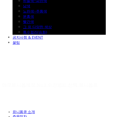
하늘색~파란색
남색
노란색~주황색
분홍색
빨간색
그 외 다양한 색상
특수컬러(승화)
공지사항 & EVENT
꿀팁
야구유니폼제작 No.1 수만명의 선택 유니폼큐
유니폼큐 소개
주문절차