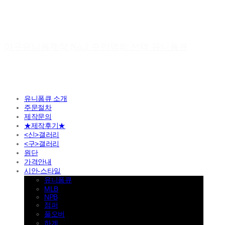
야구유니폼제작 No.1 수만명의 선택 유니폼큐
유니폼큐 소개
주문절차
제작문의
★제작후기★
<신>갤러리
<구>갤러리
원단
가격안내
시안-스타일
유니폼큐
MLB
NPB
점퍼
풀오버
하계