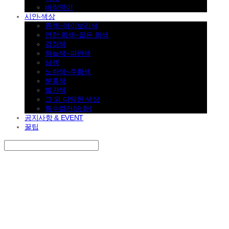
바람막이
시안-색상
흰색~아이보리색
연한 회색~짙은 회색
검정색
하늘색~파란색
남색
노란색~주황색
분홍색
빨간색
그 외 다양한 색상
특수컬러(승화)
공지사항 & EVENT
꿀팁
Search
검색
Log In
로그인
Cart
장바구니