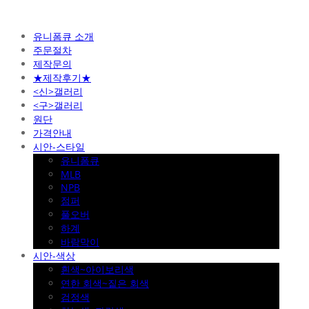
유니폼큐 소개
주문절차
제작문의
★제작후기★
<신>갤러리
<구>갤러리
원단
가격안내
시안-스타일
유니폼큐
MLB
NPB
점퍼
풀오버
하계
바람막이
시안-색상
흰색~아이보리색
연한 회색~짙은 회색
검정색