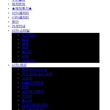
제작문의
★제작후기★
<신>갤러리
<구>갤러리
원단
가격안내
시안-스타일
유니폼큐
MLB
NPB
점퍼
풀오버
하계
바람막이
시안-색상
흰색~아이보리색
연한 회색~짙은 회색
검정색
하늘색~파란색
남색
노란색~주황색
분홍색
빨간색
그 외 다양한 색상
특수컬러(승화)