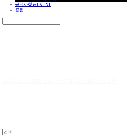
공지사항 & EVENT
꿀팁
Search
검색
Log In
로그인
Cart
장바구니
야구유니폼제작 No.1 수만명의 선택 유니폼큐