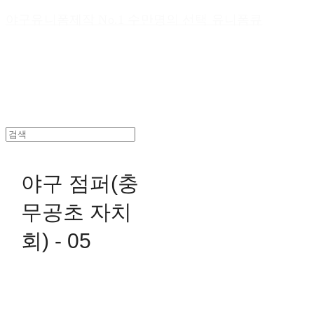
야구유니폼제작 No.1 수만명의 선택 유니폼큐
야구 점퍼(충
무공초 자치
회) - 05
0원