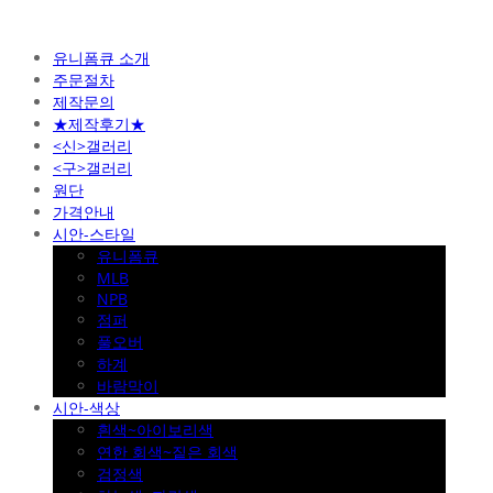
유니폼큐 소개
주문절차
제작문의
★제작후기★
<신>갤러리
<구>갤러리
원단
가격안내
시안-스타일
유니폼큐
MLB
NPB
점퍼
풀오버
하계
바람막이
시안-색상
흰색~아이보리색
연한 회색~짙은 회색
검정색