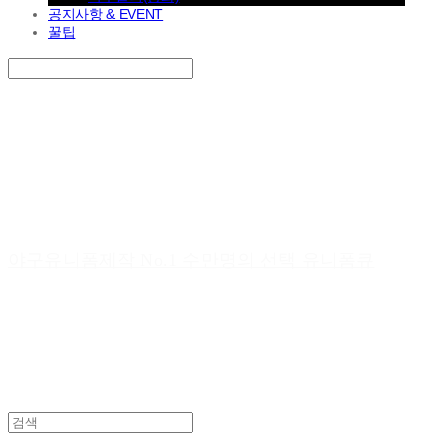
공지사항 & EVENT
꿀팁
Search
검색
Log In
로그인
Cart
장바구니
야구유니폼제작 No.1 수만명의 선택 유니폼큐