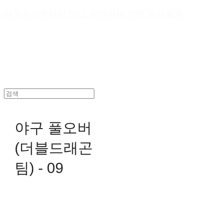
야구유니폼제작 No.1 수만명의 선택 유니폼큐
야구 풀오버
(더블드래곤
팀) - 09
0원