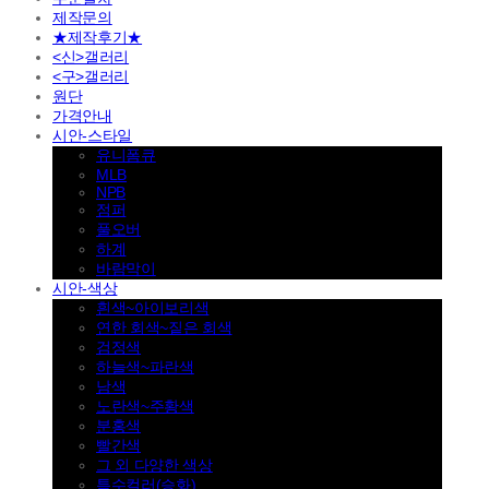
제작문의
★제작후기★
<신>갤러리
<구>갤러리
원단
가격안내
시안-스타일
유니폼큐
MLB
NPB
점퍼
풀오버
하계
바람막이
시안-색상
흰색~아이보리색
연한 회색~짙은 회색
검정색
하늘색~파란색
남색
노란색~주황색
분홍색
빨간색
그 외 다양한 색상
특수컬러(승화)