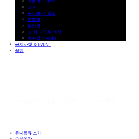
하늘색~파란색
남색
노란색~주황색
분홍색
빨간색
그 외 다양한 색상
특수컬러(승화)
공지사항 & EVENT
꿀팁
야구유니폼제작 No.1 수만명의 선택 유니폼큐
유니폼큐 소개
주문절차