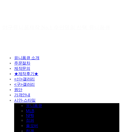
야구유니폼제작 No.1 수만명의 선택 유니폼큐
유니폼큐 소개
주문절차
제작문의
★제작후기★
<신>갤러리
<구>갤러리
원단
가격안내
시안-스타일
유니폼큐
MLB
NPB
점퍼
풀오버
하계