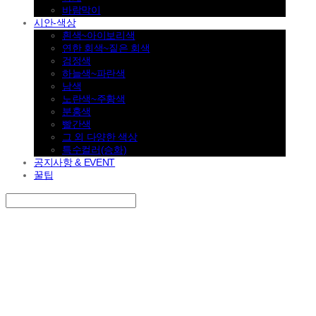
바람막이
시안-색상
흰색~아이보리색
연한 회색~짙은 회색
검정색
하늘색~파란색
남색
노란색~주황색
분홍색
빨간색
그 외 다양한 색상
특수컬러(승화)
공지사항 & EVENT
꿀팁
Search
검색
Log In
로그인
Cart
장바구니