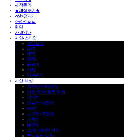
제작문의
★제작후기★
<신>갤러리
<구>갤러리
원단
가격안내
시안-스타일
유니폼큐
MLB
NPB
점퍼
풀오버
하계
바람막이
시안-색상
흰색~아이보리색
연한 회색~짙은 회색
검정색
하늘색~파란색
남색
노란색~주황색
분홍색
빨간색
그 외 다양한 색상
특수컬러(승화)