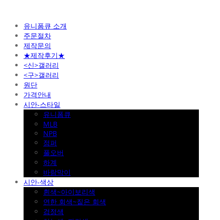
유니폼큐 소개
주문절차
제작문의
★제작후기★
<신>갤러리
<구>갤러리
원단
가격안내
시안-스타일
유니폼큐
MLB
NPB
점퍼
풀오버
하계
바람막이
시안-색상
흰색~아이보리색
연한 회색~짙은 회색
검정색