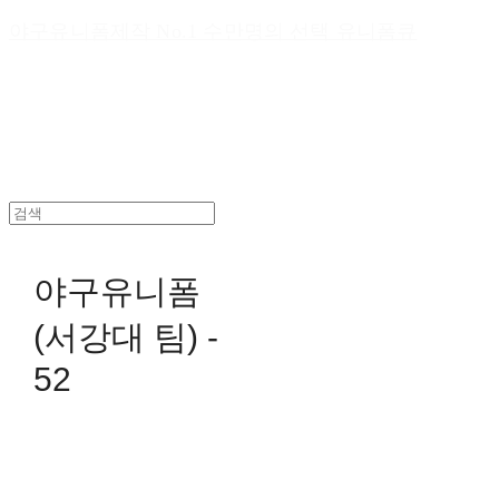
야구유니폼제작 No.1 수만명의 선택 유니폼큐
야구유니폼
(서강대 팀) -
52
0원