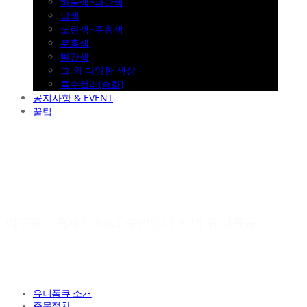
하늘색~파란색
남색
노란색~주황색
분홍색
빨간색
그 외 다양한 색상
특수컬러(승화)
공지사항 & EVENT
꿀팁
야구유니폼제작 No.1 수만명의 선택 유니폼큐
유니폼큐 소개
주문절차