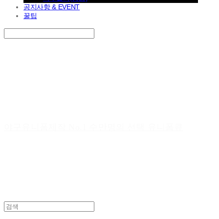
공지사항 & EVENT
꿀팁
Search
검색
Log In
로그인
Cart
장바구니
야구유니폼제작 No.1 수만명의 선택 유니폼큐