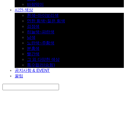
바람막이
시안-색상
흰색~아이보리색
연한 회색~짙은 회색
검정색
하늘색~파란색
남색
노란색~주황색
분홍색
빨간색
그 외 다양한 색상
특수컬러(승화)
공지사항 & EVENT
꿀팁
Search
검색
Log In
로그인
Cart
장바구니