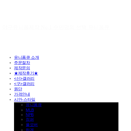
야구유니폼제작 No.1 수만명의 선택 유니폼큐
유니폼큐 소개
주문절차
제작문의
★제작후기★
<신>갤러리
<구>갤러리
원단
가격안내
시안-스타일
유니폼큐
MLB
NPB
점퍼
풀오버
하계