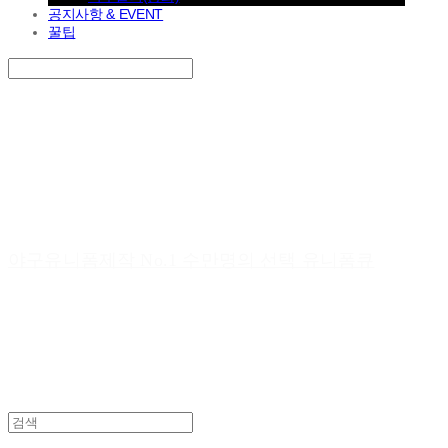
공지사항 & EVENT
꿀팁
Search
검색
Log In
로그인
Cart
장바구니
야구유니폼제작 No.1 수만명의 선택 유니폼큐