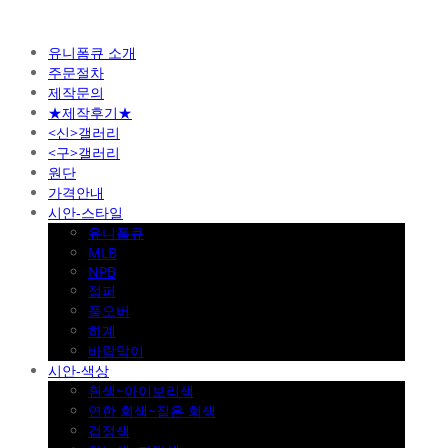
유니폼큐 소개
주문절차
제작문의
★제작후기★
<신>갤러리
<구>갤러리
원단
가격안내
시안-스타일
유니폼큐
MLB
NPB
점퍼
풀오버
하계
바람막이
시안-색상
흰색~아이보리색
연한 회색~짙은 회색
검정색