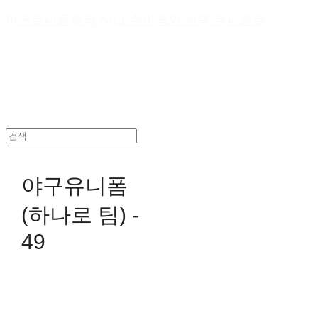
야구유니폼제작 No.1 수만명의 선택 유니폼큐
야구유니폼
(하나로 팀) -
49
0원