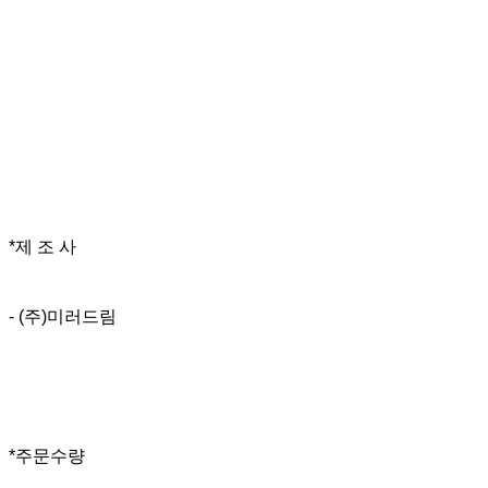
*제 조 사
- (주)미러드림
*주문수량