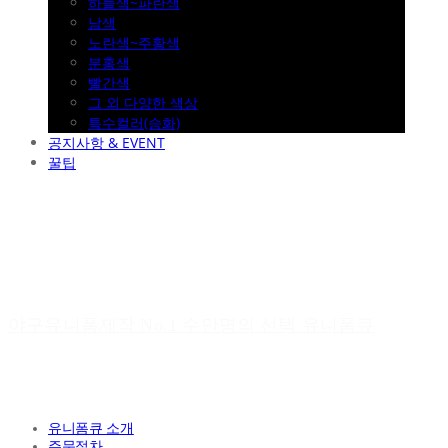
하늘색~파란색
남색
노란색~주황색
분홍색
빨간색
그 외 다양한 색상
특수컬러(승화)
공지사항 & EVENT
꿀팁
야구유니폼제작 No.1 수만명의 선택 유니폼큐
유니폼큐 소개
주문절차