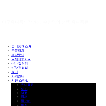
야구유니폼제작 No.1 수만명의 선택 유니폼큐
유니폼큐 소개
주문절차
제작문의
★제작후기★
<신>갤러리
<구>갤러리
원단
가격안내
시안-스타일
유니폼큐
MLB
NPB
점퍼
풀오버
하계