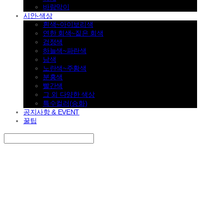
바람막이
시안-색상
흰색~아이보리색
연한 회색~짙은 회색
검정색
하늘색~파란색
남색
노란색~주황색
분홍색
빨간색
그 외 다양한 색상
특수컬러(승화)
공지사항 & EVENT
꿀팁
Search
검색
Log In
로그인
Cart
장바구니