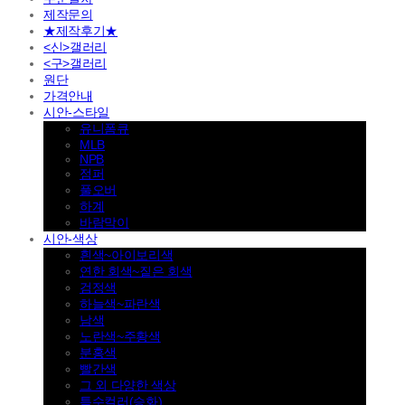
제작문의
★제작후기★
<신>갤러리
<구>갤러리
원단
가격안내
시안-스타일
유니폼큐
MLB
NPB
점퍼
풀오버
하계
바람막이
시안-색상
흰색~아이보리색
연한 회색~짙은 회색
검정색
하늘색~파란색
남색
노란색~주황색
분홍색
빨간색
그 외 다양한 색상
특수컬러(승화)