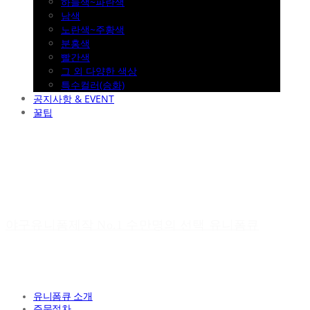
하늘색~파란색
남색
노란색~주황색
분홍색
빨간색
그 외 다양한 색상
특수컬러(승화)
공지사항 & EVENT
꿀팁
야구유니폼제작 No.1 수만명의 선택 유니폼큐
유니폼큐 소개
주문절차