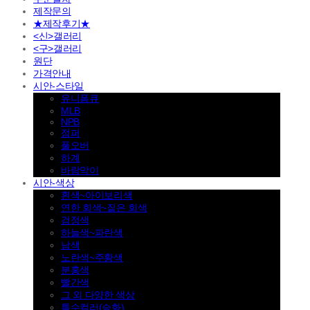
제작문의
★제작후기★
<신>갤러리
<구>갤러리
원단
가격안내
시안-스타일
유니폼큐
MLB
NPB
점퍼
풀오버
하계
바람막이
시안-색상
흰색~아이보리색
연한 회색~짙은 회색
검정색
하늘색~파란색
남색
노란색~주황색
분홍색
빨간색
그 외 다양한 색상
특수컬러(승화)