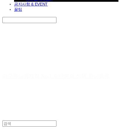
공지사항 & EVENT
꿀팁
Search
검색
Log In
로그인
Cart
장바구니
야구유니폼제작 No.1 수만명의 선택 유니폼큐