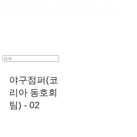
야구유니폼제작 No.1 수만명의 선택 유니폼큐
야구점퍼(코
리아 동호회
팀) - 02
0원