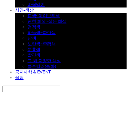
바람막이
시안-색상
흰색~아이보리색
연한 회색~짙은 회색
검정색
하늘색~파란색
남색
노란색~주황색
분홍색
빨간색
그 외 다양한 색상
특수컬러(승화)
공지사항 & EVENT
꿀팁
Search
검색
Log In
로그인
Cart
장바구니