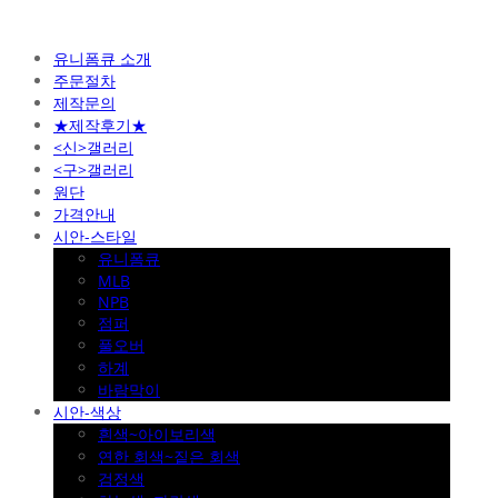
유니폼큐 소개
주문절차
제작문의
★제작후기★
<신>갤러리
<구>갤러리
원단
가격안내
시안-스타일
유니폼큐
MLB
NPB
점퍼
풀오버
하계
바람막이
시안-색상
흰색~아이보리색
연한 회색~짙은 회색
검정색