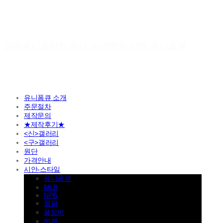
야구유니폼제작 No.1 수만명의 선택 유니폼큐
유니폼큐 소개
주문절차
제작문의
★제작후기★
<신>갤러리
<구>갤러리
원단
가격안내
시안-스타일
유니폼큐
MLB
NPB
점퍼
풀오버
하계