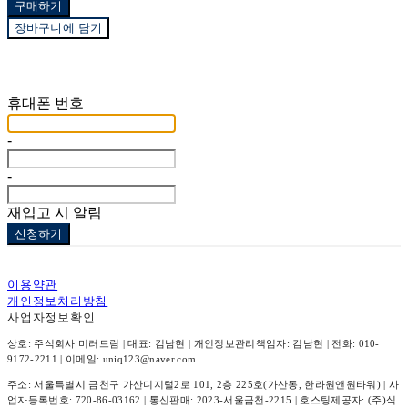
구매하기
장바구니에 담기
재입고 알림 신청
휴대폰 번호
-
-
재입고 시 알림
신청하기
이용약관
개인정보처리방침
사업자정보확인
상호: 주식회사 미러드림 | 대표: 김남현 | 개인정보관리책임자: 김남현 | 전화: 010-
9172-2211 | 이메일: uniq123@naver.com
주소: 서울특별시 금천구 가산디지털2로 101, 2층 225호(가산동, 한라원앤원타워) | 사
업자등록번호:
720-86-03162
| 통신판매:
2023-서울금천-2215
| 호스팅제공자: (주)식