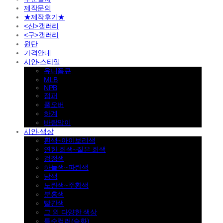
제작문의
★제작후기★
<신>갤러리
<구>갤러리
원단
가격안내
시안-스타일
유니폼큐
MLB
NPB
점퍼
풀오버
하계
바람막이
시안-색상
흰색~아이보리색
연한 회색~짙은 회색
검정색
하늘색~파란색
남색
노란색~주황색
분홍색
빨간색
그 외 다양한 색상
특수컬러(승화)