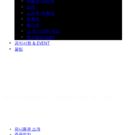
하늘색~파란색
남색
노란색~주황색
분홍색
빨간색
그 외 다양한 색상
특수컬러(승화)
공지사항 & EVENT
꿀팁
야구유니폼제작 No.1 수만명의 선택 유니폼큐
유니폼큐 소개
주문절차