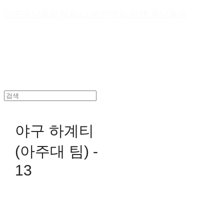
야구유니폼제작 No.1 수만명의 선택 유니폼큐
야구 하계티
(아주대 팀) -
13
0원