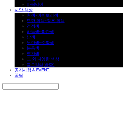
바람막이
시안-색상
흰색~아이보리색
연한 회색~짙은 회색
검정색
하늘색~파란색
남색
노란색~주황색
분홍색
빨간색
그 외 다양한 색상
특수컬러(승화)
공지사항 & EVENT
꿀팁
Search
검색
Log In
로그인
Cart
장바구니