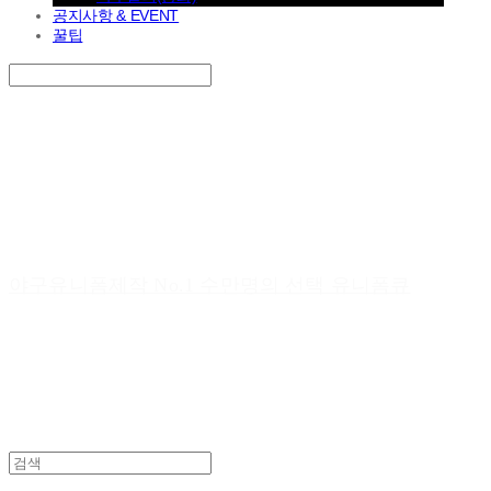
공지사항 & EVENT
꿀팁
Search
검색
Log In
로그인
Cart
장바구니
야구유니폼제작 No.1 수만명의 선택 유니폼큐