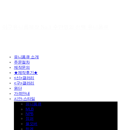
야구유니폼제작 No.1 수만명의 선택 유니폼큐
유니폼큐 소개
주문절차
제작문의
★제작후기★
<신>갤러리
<구>갤러리
원단
가격안내
시안-스타일
유니폼큐
MLB
NPB
점퍼
풀오버
하계