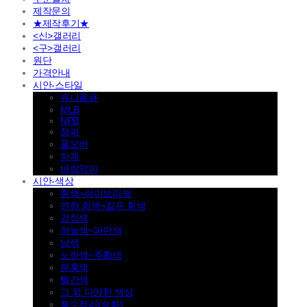
제작문의
★제작후기★
<신>갤러리
<구>갤러리
원단
가격안내
시안-스타일
유니폼큐
MLB
NPB
점퍼
풀오버
하계
바람막이
시안-색상
흰색~아이보리색
연한 회색~짙은 회색
검정색
하늘색~파란색
남색
노란색~주황색
분홍색
빨간색
그 외 다양한 색상
특수컬러(승화)