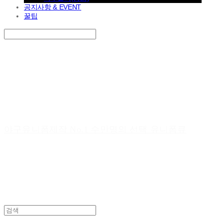
공지사항 & EVENT
꿀팁
Search
검색
Log In
로그인
Cart
장바구니
야구유니폼제작 No.1 수만명의 선택 유니폼큐