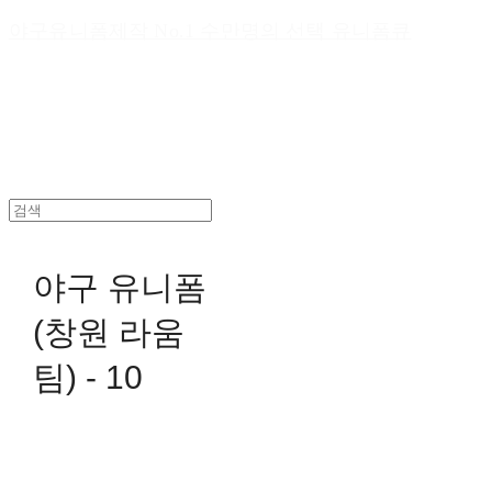
야구유니폼제작 No.1 수만명의 선택 유니폼큐
야구 유니폼
(창원 라움
팀) - 10
0원