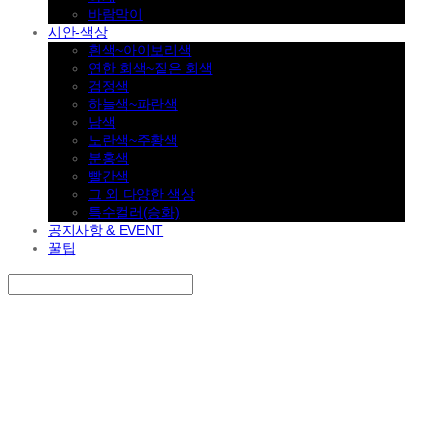
바람막이
시안-색상
흰색~아이보리색
연한 회색~짙은 회색
검정색
하늘색~파란색
남색
노란색~주황색
분홍색
빨간색
그 외 다양한 색상
특수컬러(승화)
공지사항 & EVENT
꿀팁
Search
검색
Log In
로그인
Cart
장바구니