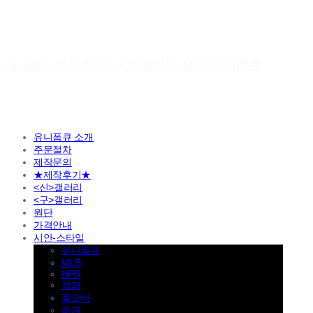
야구유니폼제작 No.1 수만명의 선택 유니폼큐
유니폼큐 소개
주문절차
제작문의
★제작후기★
<신>갤러리
<구>갤러리
원단
가격안내
시안-스타일
유니폼큐
MLB
NPB
점퍼
풀오버
하계