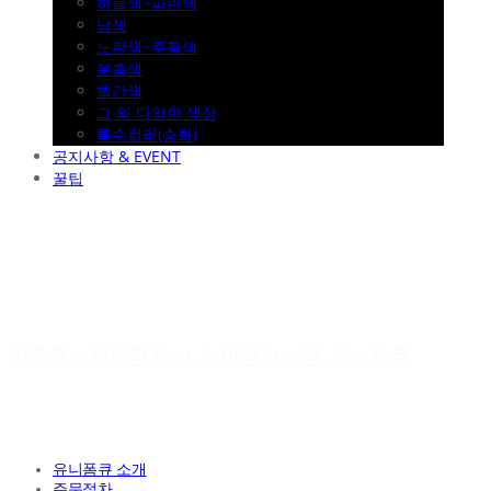
하늘색~파란색
남색
노란색~주황색
분홍색
빨간색
그 외 다양한 색상
특수컬러(승화)
공지사항 & EVENT
꿀팁
야구유니폼제작 No.1 수만명의 선택 유니폼큐
유니폼큐 소개
주문절차