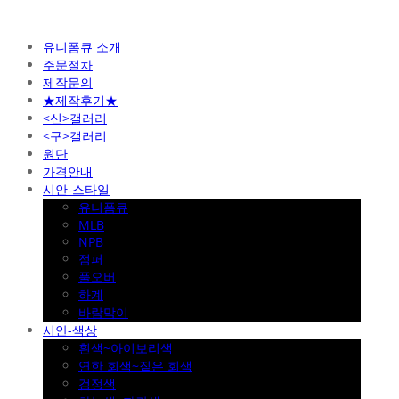
유니폼큐 소개
주문절차
제작문의
★제작후기★
<신>갤러리
<구>갤러리
원단
가격안내
시안-스타일
유니폼큐
MLB
NPB
점퍼
풀오버
하계
바람막이
시안-색상
흰색~아이보리색
연한 회색~짙은 회색
검정색