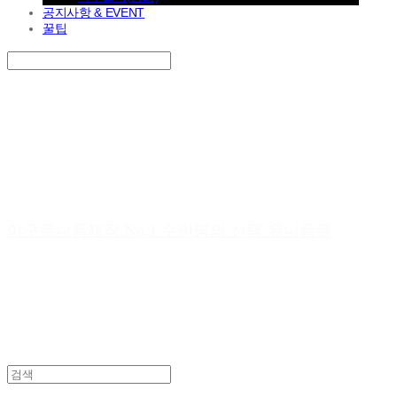
공지사항 & EVENT
꿀팁
Search
검색
Log In
로그인
Cart
장바구니
야구유니폼제작 No.1 수만명의 선택 유니폼큐