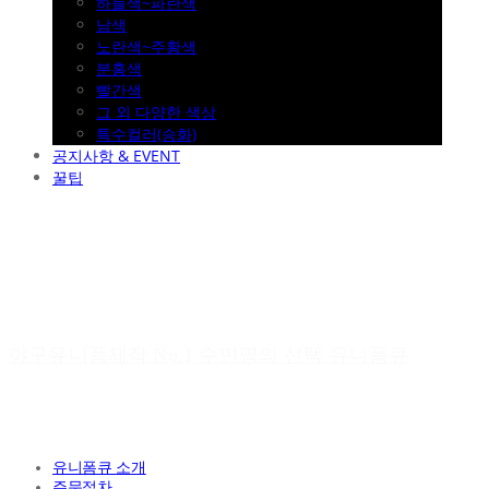
하늘색~파란색
남색
노란색~주황색
분홍색
빨간색
그 외 다양한 색상
특수컬러(승화)
공지사항 & EVENT
꿀팁
야구유니폼제작 No.1 수만명의 선택 유니폼큐
유니폼큐 소개
주문절차