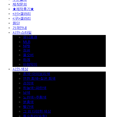
제작문의
★제작후기★
<신>갤러리
<구>갤러리
원단
가격안내
시안-스타일
유니폼큐
MLB
NPB
점퍼
풀오버
하계
바람막이
시안-색상
흰색~아이보리색
연한 회색~짙은 회색
검정색
하늘색~파란색
남색
노란색~주황색
분홍색
빨간색
그 외 다양한 색상
특수컬러(승화)