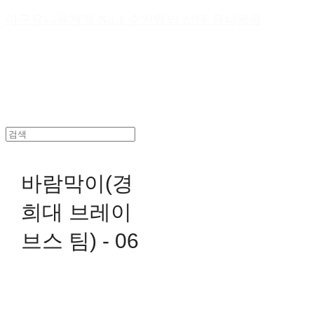
야구유니폼제작 No.1 수만명의 선택 유니폼큐
바람막이(경
희대 브레이
브스 팀) - 06
0원