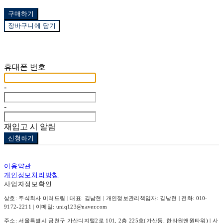
구매하기
장바구니에 담기
재입고 알림 신청
휴대폰 번호
-
-
재입고 시 알림
신청하기
이용약관
개인정보처리방침
사업자정보확인
상호: 주식회사 미러드림 | 대표: 김남현 | 개인정보관리책임자: 김남현 | 전화: 010-
9172-2211 | 이메일: uniq123@naver.com
주소: 서울특별시 금천구 가산디지털2로 101, 2층 225호(가산동, 한라원앤원타워) | 사