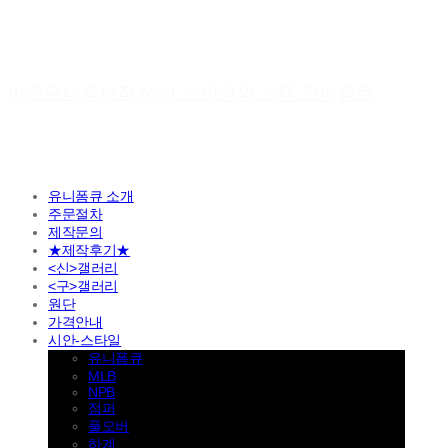
야구유니폼제작 No.1 수만명의 선택 유니폼큐
유니폼큐 소개
주문절차
제작문의
★제작후기★
<신>갤러리
<구>갤러리
원단
가격안내
시안-스타일
유니폼큐
MLB
NPB
점퍼
풀오버
하계