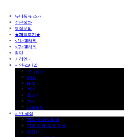
유니폼큐 소개
주문절차
제작문의
★제작후기★
<신>갤러리
<구>갤러리
원단
가격안내
시안-스타일
유니폼큐
MLB
NPB
점퍼
풀오버
하계
바람막이
시안-색상
흰색~아이보리색
연한 회색~짙은 회색
검정색