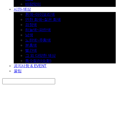
바람막이
시안-색상
흰색~아이보리색
연한 회색~짙은 회색
검정색
하늘색~파란색
남색
노란색~주황색
분홍색
빨간색
그 외 다양한 색상
특수컬러(승화)
공지사항 & EVENT
꿀팁
Search
검색
Log In
로그인
Cart
장바구니