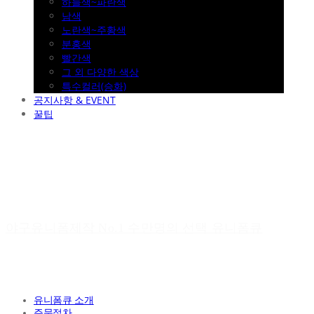
하늘색~파란색
남색
노란색~주황색
분홍색
빨간색
그 외 다양한 색상
특수컬러(승화)
공지사항 & EVENT
꿀팁
야구유니폼제작 No.1 수만명의 선택 유니폼큐
유니폼큐 소개
주문절차