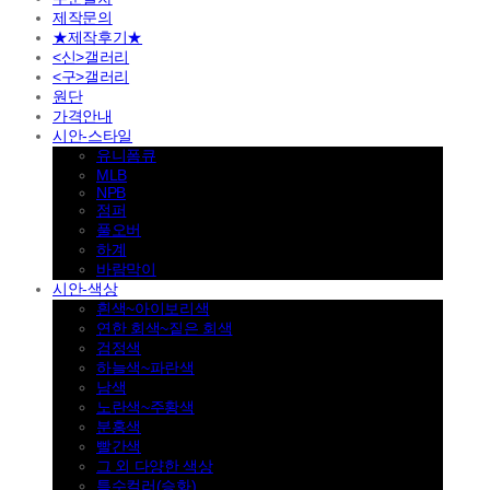
제작문의
★제작후기★
<신>갤러리
<구>갤러리
원단
가격안내
시안-스타일
유니폼큐
MLB
NPB
점퍼
풀오버
하계
바람막이
시안-색상
흰색~아이보리색
연한 회색~짙은 회색
검정색
하늘색~파란색
남색
노란색~주황색
분홍색
빨간색
그 외 다양한 색상
특수컬러(승화)