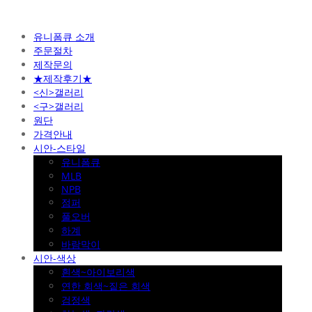
유니폼큐 소개
주문절차
제작문의
★제작후기★
<신>갤러리
<구>갤러리
원단
가격안내
시안-스타일
유니폼큐
MLB
NPB
점퍼
풀오버
하계
바람막이
시안-색상
흰색~아이보리색
연한 회색~짙은 회색
검정색