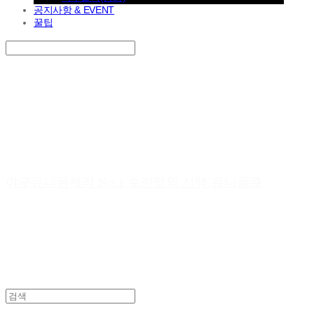
공지사항 & EVENT
꿀팁
Search
검색
Log In
로그인
Cart
장바구니
야구유니폼제작 No.1 수만명의 선택 유니폼큐