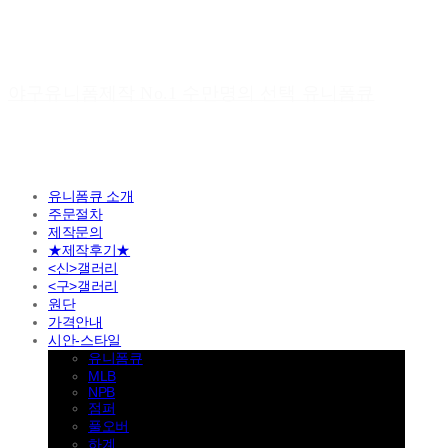
야구유니폼제작 No.1 수만명의 선택 유니폼큐
유니폼큐 소개
주문절차
제작문의
★제작후기★
<신>갤러리
<구>갤러리
원단
가격안내
시안-스타일
유니폼큐
MLB
NPB
점퍼
풀오버
하계