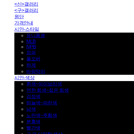
<신>갤러리
<구>갤러리
원단
가격안내
시안-스타일
유니폼큐
MLB
NPB
점퍼
풀오버
하계
바람막이
시안-색상
흰색~아이보리색
연한 회색~짙은 회색
검정색
하늘색~파란색
남색
노란색~주황색
분홍색
빨간색