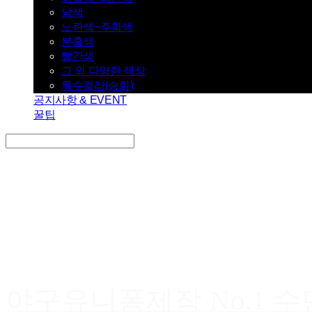
남색
노란색~주황색
분홍색
빨간색
그 외 다양한 색상
특수컬러(승화)
공지사항 & EVENT
꿀팁
Search
검색
Log In
로그인
Cart
장바구니
야구유니폼제작 No.1 