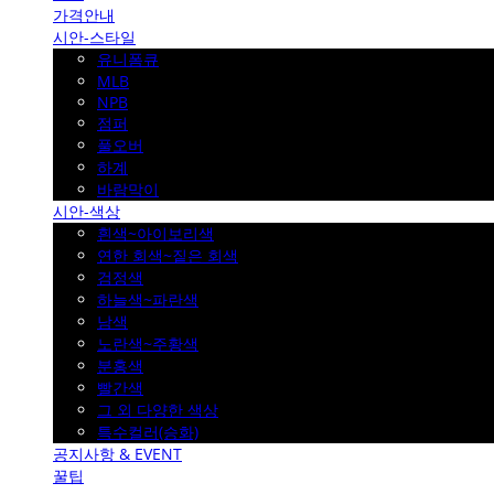
가격안내
시안-스타일
유니폼큐
MLB
NPB
점퍼
풀오버
하계
바람막이
시안-색상
흰색~아이보리색
연한 회색~짙은 회색
검정색
하늘색~파란색
남색
노란색~주황색
분홍색
빨간색
그 외 다양한 색상
특수컬러(승화)
공지사항 & EVENT
꿀팁