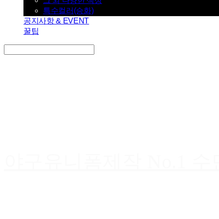
그 외 다양한 색상
특수컬러(승화)
공지사항 & EVENT
꿀팁
Search
검색
Log In
로그인
Cart
장바구니
야구유니폼제작 No.1 