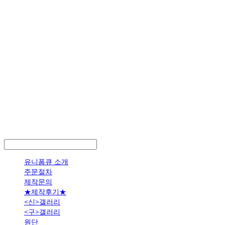
LOG IN
로그인
유니폼큐 소개
주문절차
제작문의
★제작후기★
<신>갤러리
<구>갤러리
원단