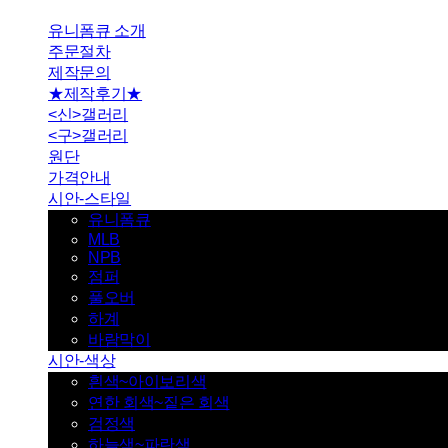
유니폼큐 소개
주문절차
제작문의
★제작후기★
<신>갤러리
<구>갤러리
원단
가격안내
시안-스타일
유니폼큐
MLB
NPB
점퍼
풀오버
하계
바람막이
시안-색상
흰색~아이보리색
연한 회색~짙은 회색
검정색
하늘색~파란색