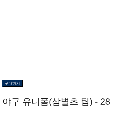
구매하기
야구 유니폼(삼별초 팀) - 28
0원