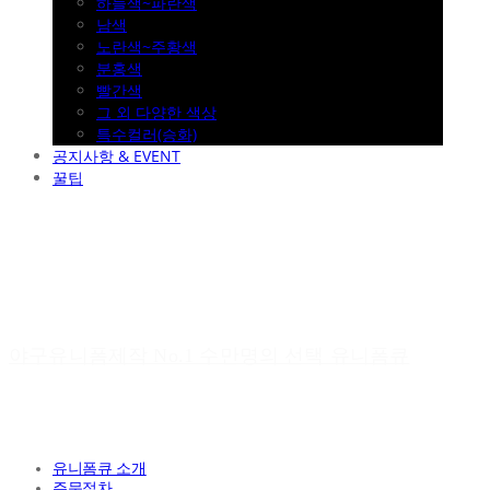
하늘색~파란색
남색
노란색~주황색
분홍색
빨간색
그 외 다양한 색상
특수컬러(승화)
공지사항 & EVENT
꿀팁
야구유니폼제작 No.1 수만명의 선택 유니폼큐
유니폼큐 소개
주문절차