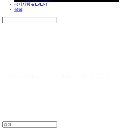
공지사항 & EVENT
꿀팁
Search
검색
Log In
로그인
Cart
장바구니
야구유니폼제작 No.1 수만명의 선택 유니폼큐