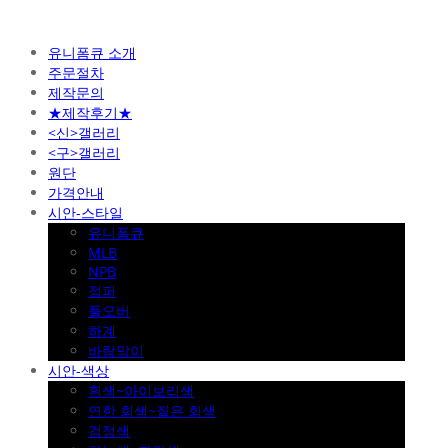
유니폼큐 소개
주문절차
제작문의
★제작후기★
<신>갤러리
<구>갤러리
원단
가격안내
시안-스타일
유니폼큐
MLB
NPB
점퍼
풀오버
하계
바람막이
시안-색상
흰색~아이보리색
연한 회색~짙은 회색
검정색