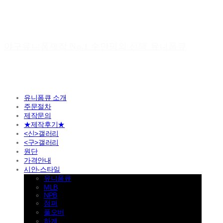
야구유니폼제작 No.1 수만명의 선택 유니폼큐
유니폼큐 소개
주문절차
제작문의
★제작후기★
<신>갤러리
<구>갤러리
원단
가격안내
시안-스타일
유니폼큐
MLB
NPB
점퍼
풀오버
하계