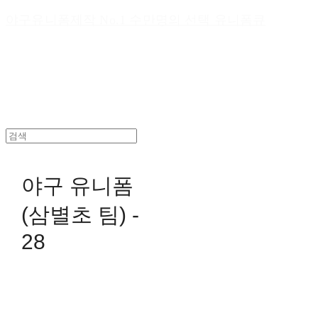
야구유니폼제작 No.1 수만명의 선택 유니폼큐
야구 유니폼
(삼별초 팀) -
28
0원