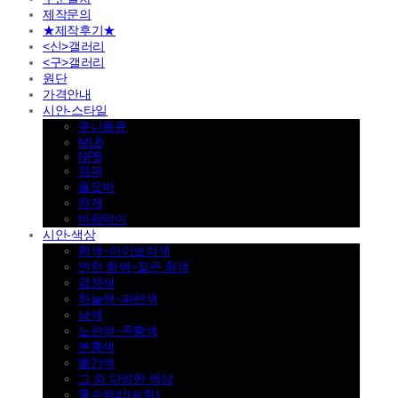
제작문의
★제작후기★
<신>갤러리
<구>갤러리
원단
가격안내
시안-스타일
유니폼큐
MLB
NPB
점퍼
풀오버
하계
바람막이
시안-색상
흰색~아이보리색
연한 회색~짙은 회색
검정색
하늘색~파란색
남색
노란색~주황색
분홍색
빨간색
그 외 다양한 색상
특수컬러(승화)