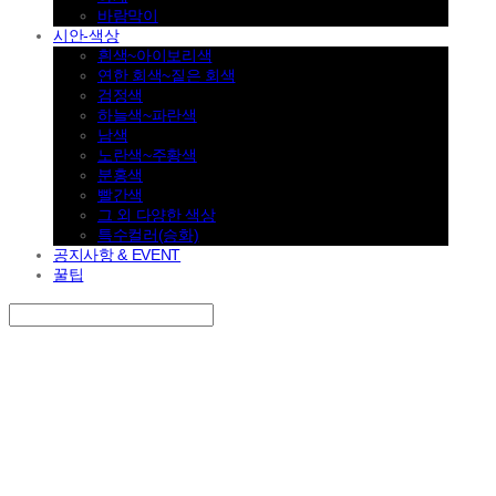
바람막이
시안-색상
흰색~아이보리색
연한 회색~짙은 회색
검정색
하늘색~파란색
남색
노란색~주황색
분홍색
빨간색
그 외 다양한 색상
특수컬러(승화)
공지사항 & EVENT
꿀팁
Search
검색
Log In
로그인
Cart
장바구니