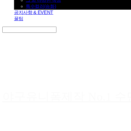
그 외 다양한 색상
특수컬러(승화)
공지사항 & EVENT
꿀팁
Search
검색
Log In
로그인
Cart
장바구니
야구유니폼제작 No.1 