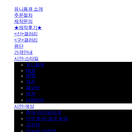
유니폼큐 소개
주문절차
제작문의
★제작후기★
<신>갤러리
<구>갤러리
원단
가격안내
시안-스타일
유니폼큐
MLB
NPB
점퍼
풀오버
하계
바람막이
시안-색상
흰색~아이보리색
연한 회색~짙은 회색
검정색
하늘색~파란색