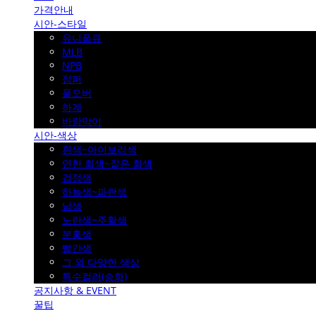
가격안내
시안-스타일
유니폼큐
MLB
NPB
점퍼
풀오버
하계
바람막이
시안-색상
흰색~아이보리색
연한 회색~짙은 회색
검정색
하늘색~파란색
남색
노란색~주황색
분홍색
빨간색
그 외 다양한 색상
특수컬러(승화)
공지사항 & EVENT
꿀팁