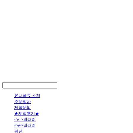
LOG IN
로그인
유니폼큐 소개
주문절차
제작문의
★제작후기★
<신>갤러리
<구>갤러리
원단