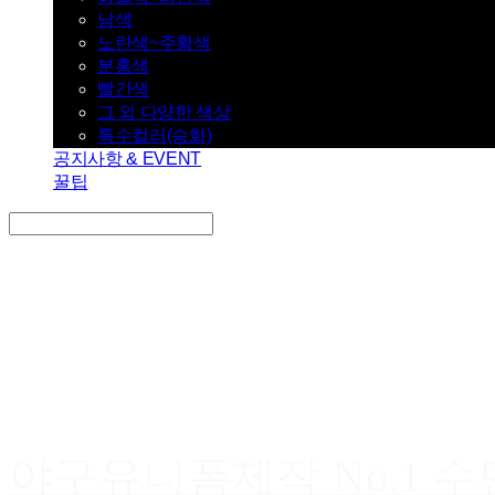
남색
노란색~주황색
분홍색
빨간색
그 외 다양한 색상
특수컬러(승화)
공지사항 & EVENT
꿀팁
Search
검색
Log In
로그인
Cart
장바구니
야구유니폼제작 No.1 