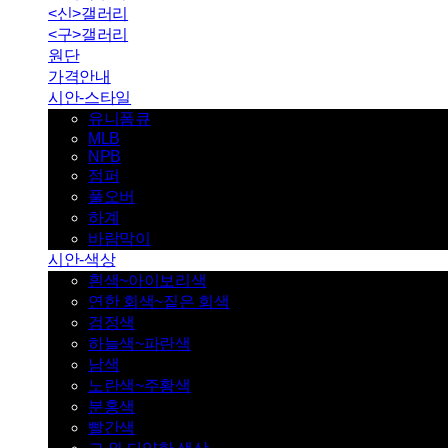
<신>갤러리
<구>갤러리
원단
가격안내
시안-스타일
유니폼큐
MLB
NPB
점퍼
풀오버
하계
바람막이
시안-색상
흰색~아이보리색
연한 회색~짙은 회색
검정색
하늘색~파란색
남색
노란색~주황색
분홍색
빨간색