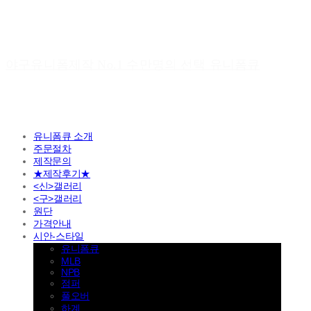
야구유니폼제작 No.1 수만명의 선택 유니폼큐
유니폼큐 소개
주문절차
제작문의
★제작후기★
<신>갤러리
<구>갤러리
원단
가격안내
시안-스타일
유니폼큐
MLB
NPB
점퍼
풀오버
하계