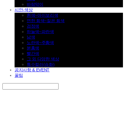
바람막이
시안-색상
흰색~아이보리색
연한 회색~짙은 회색
검정색
하늘색~파란색
남색
노란색~주황색
분홍색
빨간색
그 외 다양한 색상
특수컬러(승화)
공지사항 & EVENT
꿀팁
Search
검색
Log In
로그인
Cart
장바구니