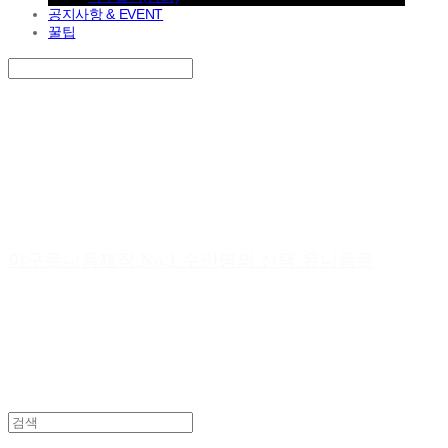
공지사항 & EVENT
꿀팁
Search
검색
Log In
로그인
Cart
장바구니
야구유니폼제작 No.1 수만명의 선택 유니폼큐