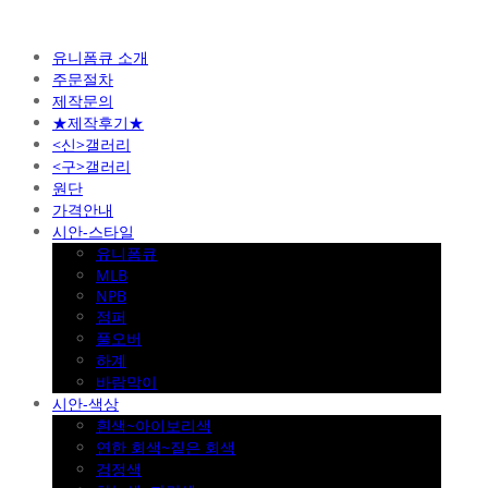
유니폼큐 소개
주문절차
제작문의
★제작후기★
<신>갤러리
<구>갤러리
원단
가격안내
시안-스타일
유니폼큐
MLB
NPB
점퍼
풀오버
하계
바람막이
시안-색상
흰색~아이보리색
연한 회색~짙은 회색
검정색