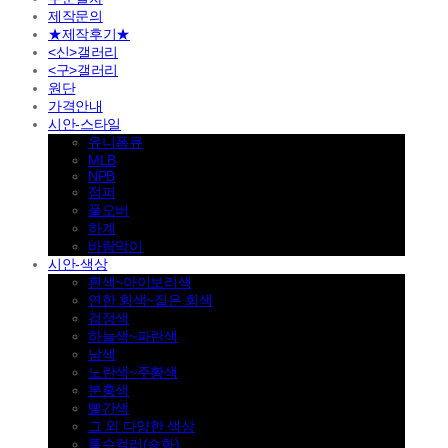
제작문의
★제작후기★
<신>갤러리
<구>갤러리
원단
가격안내
시안-스타일
유니폼큐
MLB
NPB
점퍼
풀오버
하계
바람막이
시안-색상
흰색~아이보리색
연한 회색~짙은 회색
검정색
하늘색~파란색
남색
노란색~주황색
분홍색
빨간색
그 외 다양한 색상
특수컬러(승화)