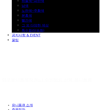
하늘색~파란색
남색
노란색~주황색
분홍색
빨간색
그 외 다양한 색상
특수컬러(승화)
공지사항 & EVENT
꿀팁
야구유니폼제작 No.1 수만명의 선택 유니폼큐
유니폼큐 소개
주문절차