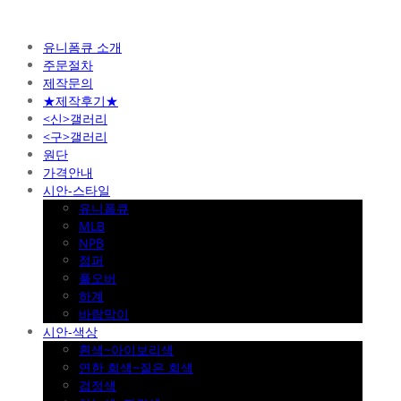
유니폼큐 소개
주문절차
제작문의
★제작후기★
<신>갤러리
<구>갤러리
원단
가격안내
시안-스타일
유니폼큐
MLB
NPB
점퍼
풀오버
하계
바람막이
시안-색상
흰색~아이보리색
연한 회색~짙은 회색
검정색