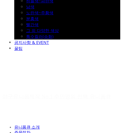
하늘색~파란색
남색
노란색~주황색
분홍색
빨간색
그 외 다양한 색상
특수컬러(승화)
공지사항 & EVENT
꿀팁
야구유니폼제작 No.1 수만명의 선택 유니폼큐
유니폼큐 소개
주문절차