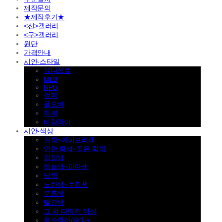
제작문의
★제작후기★
<신>갤러리
<구>갤러리
원단
가격안내
시안-스타일
유니폼큐
MLB
NPB
점퍼
풀오버
하계
바람막이
시안-색상
흰색~아이보리색
연한 회색~짙은 회색
검정색
하늘색~파란색
남색
노란색~주황색
분홍색
빨간색
그 외 다양한 색상
특수컬러(승화)