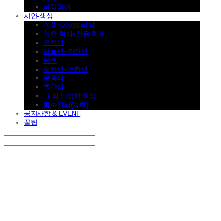
바람막이
시안-색상
흰색~아이보리색
연한 회색~짙은 회색
검정색
하늘색~파란색
남색
노란색~주황색
분홍색
빨간색
그 외 다양한 색상
특수컬러(승화)
공지사항 & EVENT
꿀팁
Search
검색
Log In
로그인
Cart
장바구니