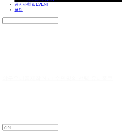
공지사항 & EVENT
꿀팁
Search
검색
Log In
로그인
Cart
장바구니
야구유니폼제작 No.1 수만명의 선택 유니폼큐