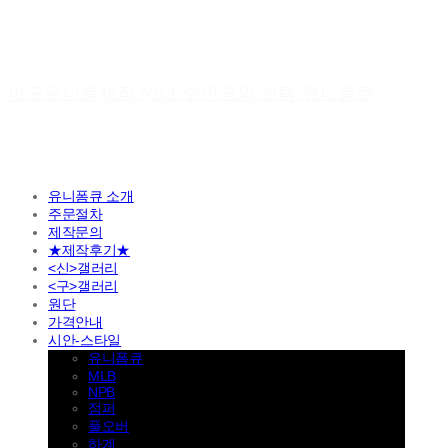
야구유니폼제작 No.1 수만명의 선택 유니폼큐
유니폼큐 소개
주문절차
제작문의
★제작후기★
<신>갤러리
<구>갤러리
원단
가격안내
시안-스타일
유니폼큐
MLB
NPB
점퍼
풀오버
하계