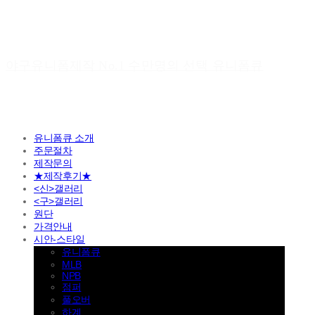
야구유니폼제작 No.1 수만명의 선택 유니폼큐
유니폼큐 소개
주문절차
제작문의
★제작후기★
<신>갤러리
<구>갤러리
원단
가격안내
시안-스타일
유니폼큐
MLB
NPB
점퍼
풀오버
하계