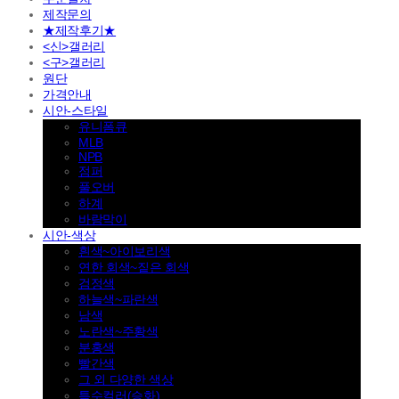
제작문의
★제작후기★
<신>갤러리
<구>갤러리
원단
가격안내
시안-스타일
유니폼큐
MLB
NPB
점퍼
풀오버
하계
바람막이
시안-색상
흰색~아이보리색
연한 회색~짙은 회색
검정색
하늘색~파란색
남색
노란색~주황색
분홍색
빨간색
그 외 다양한 색상
특수컬러(승화)