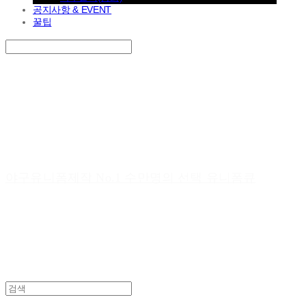
공지사항 & EVENT
꿀팁
Search
검색
Log In
로그인
Cart
장바구니
야구유니폼제작 No.1 수만명의 선택 유니폼큐