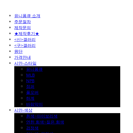
유니폼큐 소개
주문절차
제작문의
★제작후기★
<신>갤러리
<구>갤러리
원단
가격안내
시안-스타일
유니폼큐
MLB
NPB
점퍼
풀오버
하계
바람막이
시안-색상
흰색~아이보리색
연한 회색~짙은 회색
검정색