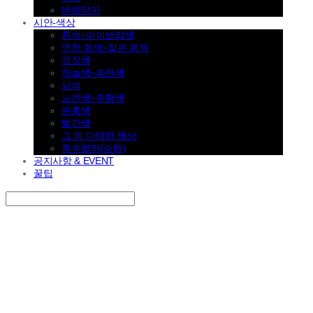
바람막이
시안-색상
흰색~아이보리색
연한 회색~짙은 회색
검정색
하늘색~파란색
남색
노란색~주황색
분홍색
빨간색
그 외 다양한 색상
특수컬러(승화)
공지사항 & EVENT
꿀팁
Search
검색
Log In
로그인
Cart
장바구니