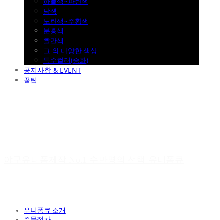
하늘색~파란색
남색
노란색~주황색
분홍색
빨간색
그 외 다양한 색상
특수컬러(승화)
공지사항 & EVENT
꿀팁
야구유니폼제작 No.1 수만명의 선택 유니폼큐
유니폼큐 소개
주문절차