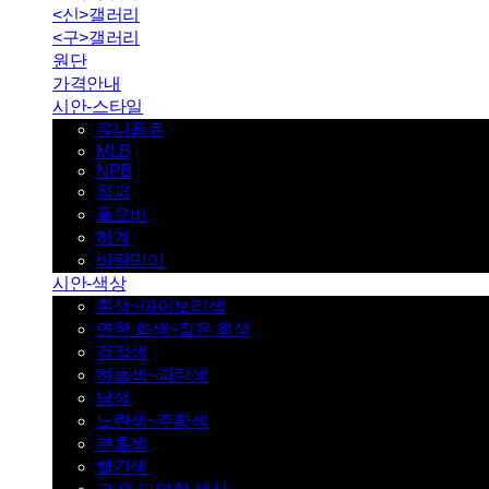
<신>갤러리
<구>갤러리
원단
가격안내
시안-스타일
유니폼큐
MLB
NPB
점퍼
풀오버
하계
바람막이
시안-색상
흰색~아이보리색
연한 회색~짙은 회색
검정색
하늘색~파란색
남색
노란색~주황색
분홍색
빨간색