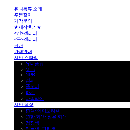
유니폼큐 소개
주문절차
제작문의
★제작후기★
<신>갤러리
<구>갤러리
원단
가격안내
시안-스타일
유니폼큐
MLB
NPB
점퍼
풀오버
하계
바람막이
시안-색상
흰색~아이보리색
연한 회색~짙은 회색
검정색
하늘색~파란색