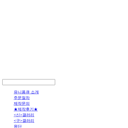
LOG IN
로그인
유니폼큐 소개
주문절차
제작문의
★제작후기★
<신>갤러리
<구>갤러리
원단