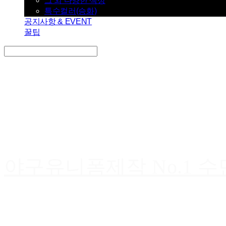
그 외 다양한 색상
특수컬러(승화)
공지사항 & EVENT
꿀팁
Search
검색
Log In
로그인
Cart
장바구니
야구유니폼제작 No.1 