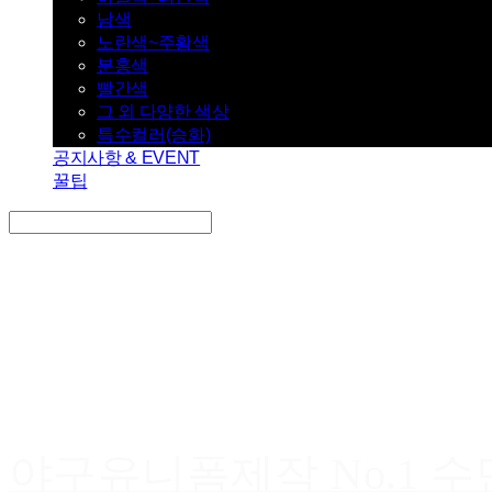
남색
노란색~주황색
분홍색
빨간색
그 외 다양한 색상
특수컬러(승화)
공지사항 & EVENT
꿀팁
Search
검색
Log In
로그인
Cart
장바구니
야구유니폼제작 No.1 