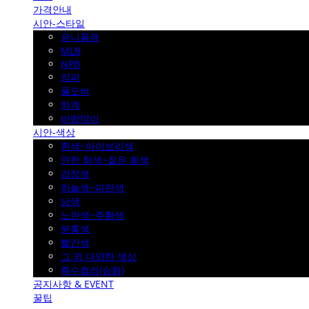
가격안내
시안-스타일
유니폼큐
MLB
NPB
점퍼
풀오버
하계
바람막이
시안-색상
흰색~아이보리색
연한 회색~짙은 회색
검정색
하늘색~파란색
남색
노란색~주황색
분홍색
빨간색
그 외 다양한 색상
특수컬러(승화)
공지사항 & EVENT
꿀팁