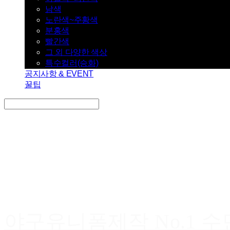
남색
노란색~주황색
분홍색
빨간색
그 외 다양한 색상
특수컬러(승화)
공지사항 & EVENT
꿀팁
Search
검색
Log In
로그인
Cart
장바구니
야구유니폼제작 No.1 