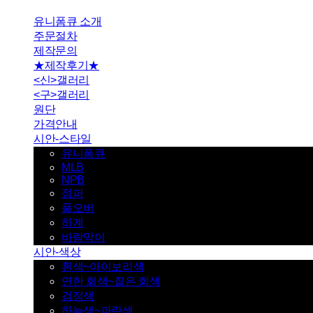
유니폼큐 소개
주문절차
제작문의
★제작후기★
<신>갤러리
<구>갤러리
원단
가격안내
시안-스타일
유니폼큐
MLB
NPB
점퍼
풀오버
하계
바람막이
시안-색상
흰색~아이보리색
연한 회색~짙은 회색
검정색
하늘색~파란색