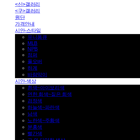
<신>갤러리
<구>갤러리
원단
가격안내
시안-스타일
유니폼큐
MLB
NPB
점퍼
풀오버
하계
바람막이
시안-색상
흰색~아이보리색
연한 회색~짙은 회색
검정색
하늘색~파란색
남색
노란색~주황색
분홍색
빨간색