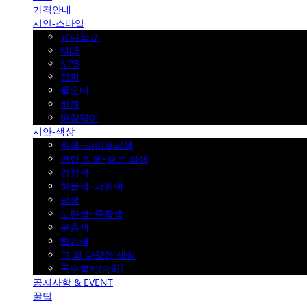
가격안내
시안-스타일
유니폼큐
MLB
NPB
점퍼
풀오버
하계
바람막이
시안-색상
흰색~아이보리색
연한 회색~짙은 회색
검정색
하늘색~파란색
남색
노란색~주황색
분홍색
빨간색
그 외 다양한 색상
특수컬러(승화)
공지사항 & EVENT
꿀팁