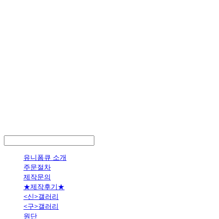
LOG IN
로그인
유니폼큐 소개
주문절차
제작문의
★제작후기★
<신>갤러리
<구>갤러리
원단