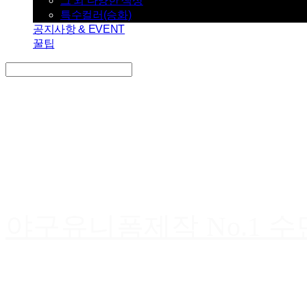
그 외 다양한 색상
특수컬러(승화)
공지사항 & EVENT
꿀팁
Search
검색
Log In
로그인
Cart
장바구니
야구유니폼제작 No.1 