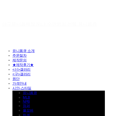
야구유니폼제작 No.1 수만명의 선택 유니폼큐
유니폼큐 소개
주문절차
제작문의
★제작후기★
<신>갤러리
<구>갤러리
원단
가격안내
시안-스타일
유니폼큐
MLB
NPB
점퍼
풀오버
하계