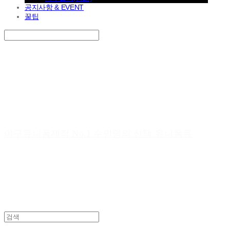
공지사항 & EVENT
꿀팁
Search
검색
Log In
로그인
Cart
장바구니
야구유니폼제작 No.1 수만명의 선택 유니폼큐