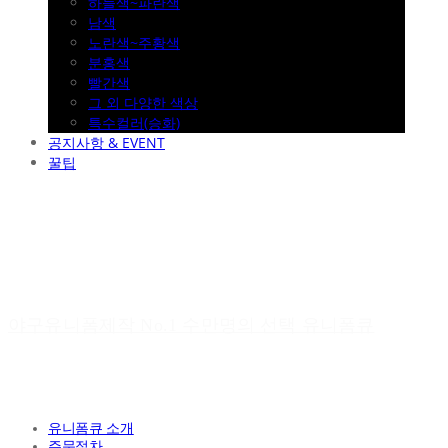
하늘색~파란색
남색
노란색~주황색
분홍색
빨간색
그 외 다양한 색상
특수컬러(승화)
공지사항 & EVENT
꿀팁
야구유니폼제작 No.1 수만명의 선택 유니폼큐
유니폼큐 소개
주문절차