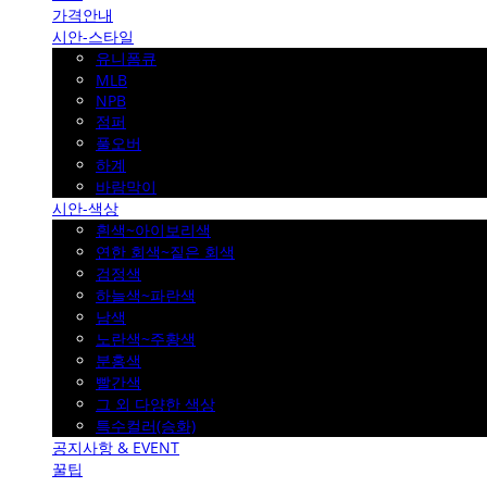
가격안내
시안-스타일
유니폼큐
MLB
NPB
점퍼
풀오버
하계
바람막이
시안-색상
흰색~아이보리색
연한 회색~짙은 회색
검정색
하늘색~파란색
남색
노란색~주황색
분홍색
빨간색
그 외 다양한 색상
특수컬러(승화)
공지사항 & EVENT
꿀팁