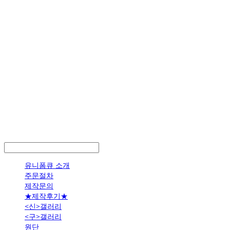
LOG IN
로그인
유니폼큐 소개
주문절차
제작문의
★제작후기★
<신>갤러리
<구>갤러리
원단