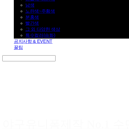
남색
노란색~주황색
분홍색
빨간색
그 외 다양한 색상
특수컬러(승화)
공지사항 & EVENT
꿀팁
Search
검색
Log In
로그인
Cart
장바구니
야구유니폼제작 No.1 