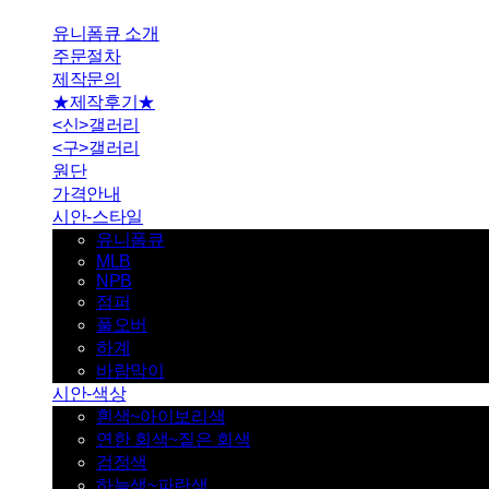
유니폼큐 소개
주문절차
제작문의
★제작후기★
<신>갤러리
<구>갤러리
원단
가격안내
시안-스타일
유니폼큐
MLB
NPB
점퍼
풀오버
하계
바람막이
시안-색상
흰색~아이보리색
연한 회색~짙은 회색
검정색
하늘색~파란색