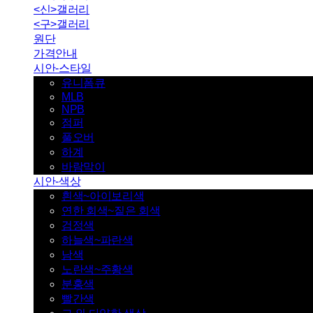
<신>갤러리
<구>갤러리
원단
가격안내
시안-스타일
유니폼큐
MLB
NPB
점퍼
풀오버
하계
바람막이
시안-색상
흰색~아이보리색
연한 회색~짙은 회색
검정색
하늘색~파란색
남색
노란색~주황색
분홍색
빨간색