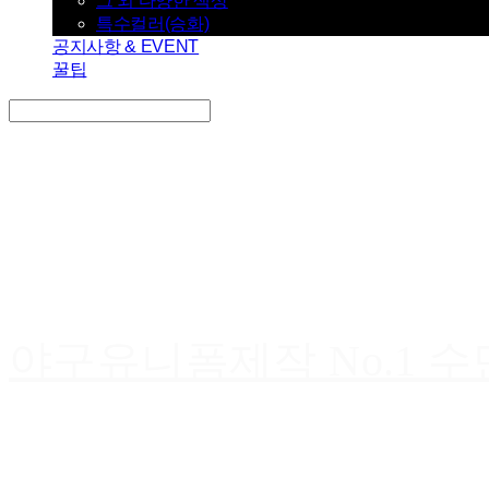
그 외 다양한 색상
특수컬러(승화)
공지사항 & EVENT
꿀팁
Search
검색
Log In
로그인
Cart
장바구니
야구유니폼제작 No.1 